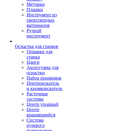
Метчики
Плашки
Инструмент из
сверхтвердых
материалов
Ручной
инструмент
Оснастка для станков
Оправки для
станка
Цанги
Аксессуары для
оснастки
Набор прижимов
Центроискатель
и кромкоискатель
Расточные
системы
Центр упорный
Центр
вращающийся
Система
нулевого
базирования