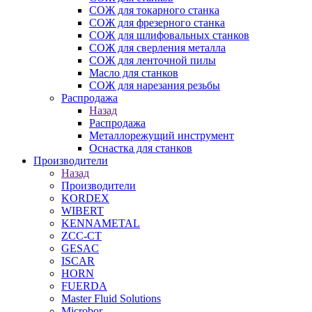
СОЖ для токарного станка
СОЖ для фрезерного станка
СОЖ для шлифовальных станков
СОЖ для сверления металла
СОЖ для ленточной пилы
Масло для станков
СОЖ для нарезания резьбы
Распродажа
Назад
Распродажа
Металлорежущий инструмент
Оснастка для станков
Производители
Назад
Производители
KORDEX
WIBERT
KENNAMETAL
ZCC-CT
GESAC
ISCAR
HORN
FUERDA
Master Fluid Solutions
Microbor