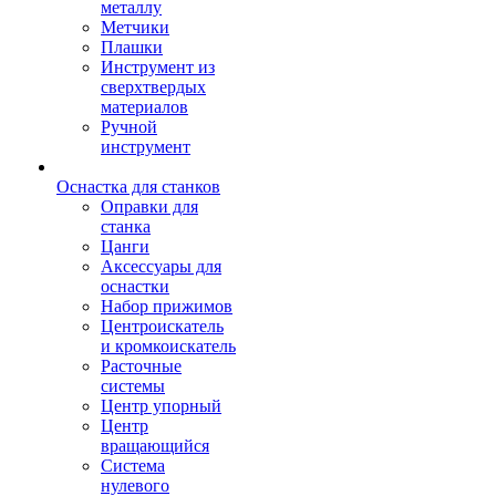
металлу
Метчики
Плашки
Инструмент из
сверхтвердых
материалов
Ручной
инструмент
Оснастка для станков
Оправки для
станка
Цанги
Аксессуары для
оснастки
Набор прижимов
Центроискатель
и кромкоискатель
Расточные
системы
Центр упорный
Центр
вращающийся
Система
нулевого