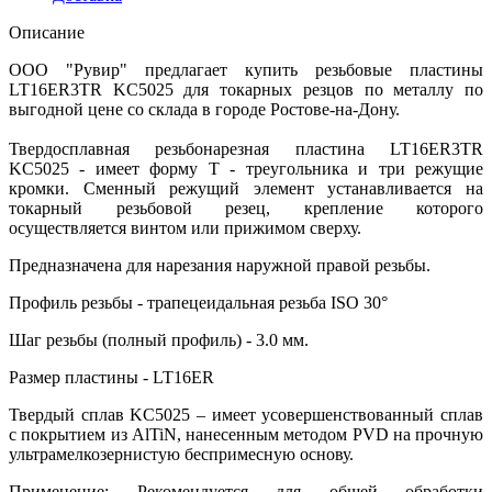
Описание
ООО "Рувир" предлагает купить резьбовые пластины
LT16ER3TR KC5025 для токарных резцов по металлу по
выгодной цене со склада в городе Ростове-на-Дону.
Твердосплавная резьбонарезная пластина LT16ER3TR
KC5025 - имеет форму T - треугольника и три режущие
кромки. Сменный режущий элемент устанавливается на
токарный резьбовой резец, крепление которого
осуществляется винтом или прижимом сверху.
Предназначена для нарезания наружной правой резьбы.
Профиль резьбы - трапецеидальная резьба ISO 30°
Шаг резьбы (полный профиль) - 3.0 мм.
Размер пластины - LT16ER
Твердый сплав KC5025 – имеет усовершенствованный сплав
с покрытием из AlTiN, нанесенным методом PVD на прочную
ультрамелкозернистую беспримесную основу.
Применение: Рекомендуется для общей обработки