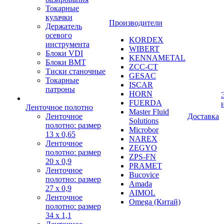
Токарные
кулачки
Производители
Держатель
осевого
KORDEX
инструмента
WIBERT
Блоки VDI
KENNAMETAL
Блоки BMT
ZCC-CT
Тиски станочные
GESAC
Токарные
ISCAR
патроны
HORN
FUERDA
Ленточное полотно
Master Fluid
Ленточное
Доставка
Solutions
полотно: размер
Microbor
13 х 0,65
NAREX
Ленточное
ZEGYO
полотно: размер
ZPS-FN
20 х 0,9
PRAMET
Ленточное
Bucovice
полотно: размер
Amada
27 х 0,9
AIMOL
Ленточное
Omega (Китай)
полотно: размер
34 х 1,1