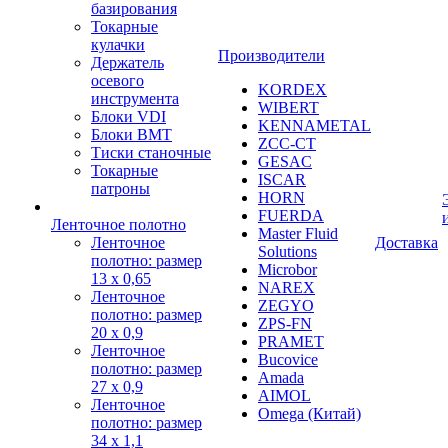
базирования
Токарные
кулачки
Производители
Держатель
осевого
KORDEX
инструмента
WIBERT
Блоки VDI
KENNAMETAL
Блоки BMT
ZCC-CT
Тиски станочные
GESAC
Токарные
ISCAR
патроны
HORN
FUERDA
Ленточное полотно
Master Fluid
Ленточное
Доставка
Solutions
полотно: размер
Microbor
13 х 0,65
NAREX
Ленточное
ZEGYO
полотно: размер
ZPS-FN
20 х 0,9
PRAMET
Ленточное
Bucovice
полотно: размер
Amada
27 х 0,9
AIMOL
Ленточное
Omega (Китай)
полотно: размер
34 х 1,1