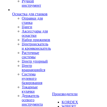
Ручной
инструмент
Оснастка для станков
Оправки для
станка
Цанги
Аксессуары для
оснастки
Набор прижимов
Центроискатель
и кромкоискатель
Расточные
системы
Центр упорный
Центр
вращающийся
Система
нулевого
базирования
Токарные
кулачки
Производители
Держатель
осевого
KORDEX
инструмента
WIBERT