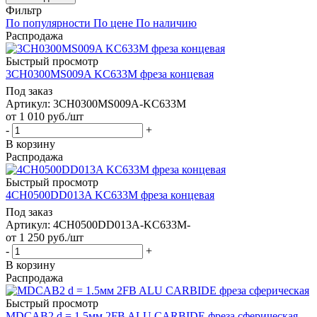
Фильтр
По популярности
По цене
По наличию
Распродажа
Быстрый просмотр
3CH0300MS009A KC633M фреза концевая
Под заказ
Артикул: 3CH0300MS009A-KC633M
от
1 010
руб.
/шт
-
+
В корзину
Распродажа
Быстрый просмотр
4CH0500DD013A KC633M фреза концевая
Под заказ
Артикул: 4CH0500DD013A-KC633M-
от
1 250
руб.
/шт
-
+
В корзину
Распродажа
Быстрый просмотр
MDCAB2 d = 1.5мм 2FB ALU CARBIDE фреза сферическая