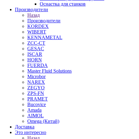
Оснастка для станков
Производители
Назад
Производители
KORDEX
WIBERT
KENNAMETAL
ZCC-CT
GESAC
ISCAR
HORN
FUERDA
Master Fluid Solutions
Microbor
NAREX
ZEGYO
ZPS-FN
PRAMET
Bucovice
Amada
AIMOL
Omega (Китай)
Доставка
Это интересно
Назад