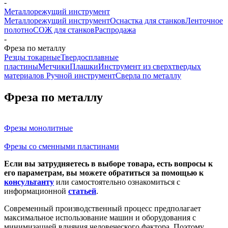
-
Металлорежущий инструмент
Металлорежущий инструмент
Оснастка для станков
Ленточное
полотно
СОЖ для станков
Распродажа
-
Фреза по металлу
Резцы токарные
Твердосплавные
пластины
Метчики
Плашки
Инструмент из сверхтвердых
материалов
Ручной инструмент
Сверла по металлу
Фреза по металлу
Фрезы монолитные
Фрезы со сменными пластинами
Если вы затрудняетесь в выборе товара, есть вопросы к
его параметрам, вы можете обратиться за помощью к
консультанту
или самостоятельно ознакомиться с
информационной
статьей
.
Современный производственный процесс предполагает
максимальное использование машин и оборудования с
минимизацией влияния человеческого фактора. Поэтому