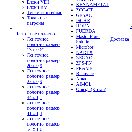
Блоки VDI
KENNAMETAL
Блоки BMT
ZCC-CT
Тиски станочные
GESAC
Токарные
ISCAR
патроны
HORN
FUERDA
Ленточное полотно
Master Fluid
Ленточное
Доставка
Solutions
полотно: размер
Microbor
13 х 0,65
NAREX
Ленточное
ZEGYO
полотно: размер
ZPS-FN
20 х 0,9
PRAMET
Ленточное
Bucovice
полотно: размер
Amada
27 х 0,9
AIMOL
Ленточное
Omega (Китай)
полотно: размер
34 х 1,1
Ленточное
полотно: размер
41 х 1,3
Ленточное
полотно: размер
54 х 1,6