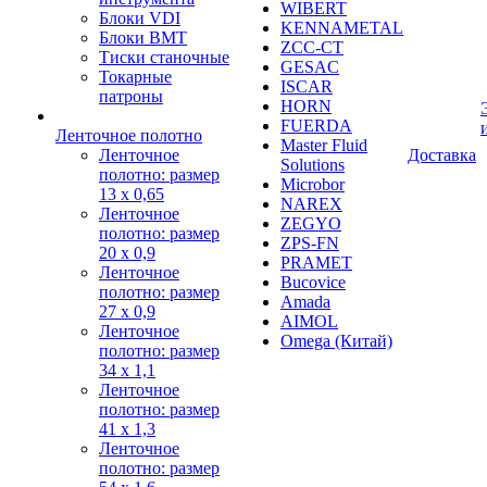
WIBERT
Блоки VDI
KENNAMETAL
Блоки BMT
ZCC-CT
Тиски станочные
GESAC
Токарные
ISCAR
патроны
HORN
FUERDA
Ленточное полотно
Master Fluid
Ленточное
Доставка
Solutions
полотно: размер
Microbor
13 х 0,65
NAREX
Ленточное
ZEGYO
полотно: размер
ZPS-FN
20 х 0,9
PRAMET
Ленточное
Bucovice
полотно: размер
Amada
27 х 0,9
AIMOL
Ленточное
Omega (Китай)
полотно: размер
34 х 1,1
Ленточное
полотно: размер
41 х 1,3
Ленточное
полотно: размер