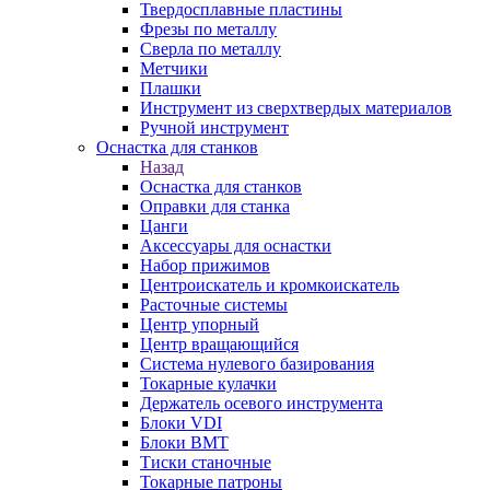
Твердосплавные пластины
Фрезы по металлу
Сверла по металлу
Метчики
Плашки
Инструмент из сверхтвердых материалов
Ручной инструмент
Оснастка для станков
Назад
Оснастка для станков
Оправки для станка
Цанги
Аксессуары для оснастки
Набор прижимов
Центроискатель и кромкоискатель
Расточные системы
Центр упорный
Центр вращающийся
Система нулевого базирования
Токарные кулачки
Держатель осевого инструмента
Блоки VDI
Блоки BMT
Тиски станочные
Токарные патроны