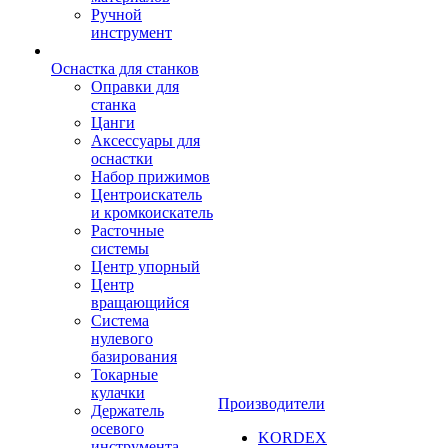
Ручной
инструмент
Оснастка для станков
Оправки для
станка
Цанги
Аксессуары для
оснастки
Набор прижимов
Центроискатель
и кромкоискатель
Расточные
системы
Центр упорный
Центр
вращающийся
Система
нулевого
базирования
Токарные
кулачки
Производители
Держатель
осевого
KORDEX
инструмента