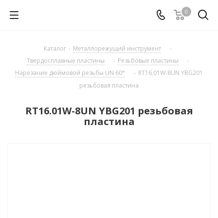
0
Каталог
-
Металлорежущий инструмент
-
Твердосплавные пластины
-
Резьбовые пластины
-
Нарезание дюймовой резьбы UN 60°
-
RT16.01W-8UN YBG201
резьбовая пластина
RT16.01W-8UN YBG201 резьбовая
пластина