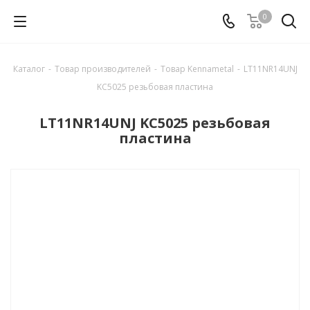
0
Каталог
-
Товар производителей
-
Товар Kennametal
-
LT11NR14UNJ
KC5025 резьбовая пластина
LT11NR14UNJ KC5025 резьбовая
пластина