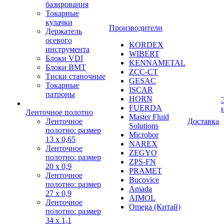
базирования
Токарные
кулачки
Производители
Держатель
осевого
KORDEX
инструмента
WIBERT
Блоки VDI
KENNAMETAL
Блоки BMT
ZCC-CT
Тиски станочные
GESAC
Токарные
ISCAR
патроны
HORN
FUERDA
Ленточное полотно
Master Fluid
Ленточное
Доставка
Solutions
полотно: размер
Microbor
13 х 0,65
NAREX
Ленточное
ZEGYO
полотно: размер
ZPS-FN
20 х 0,9
PRAMET
Ленточное
Bucovice
полотно: размер
Amada
27 х 0,9
AIMOL
Ленточное
Omega (Китай)
полотно: размер
34 х 1,1