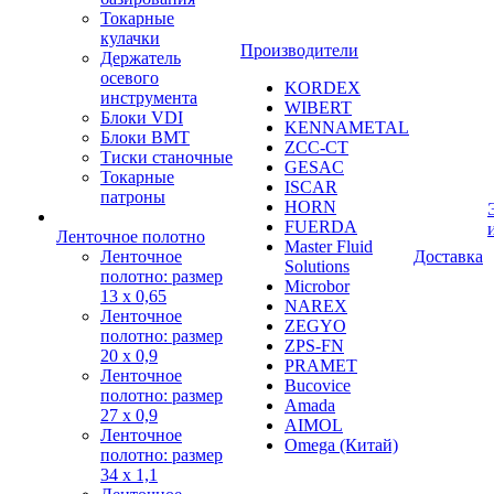
Токарные
кулачки
Производители
Держатель
осевого
KORDEX
инструмента
WIBERT
Блоки VDI
KENNAMETAL
Блоки BMT
ZCC-CT
Тиски станочные
GESAC
Токарные
ISCAR
патроны
HORN
FUERDA
Ленточное полотно
Master Fluid
Ленточное
Доставка
Solutions
полотно: размер
Microbor
13 х 0,65
NAREX
Ленточное
ZEGYO
полотно: размер
ZPS-FN
20 х 0,9
PRAMET
Ленточное
Bucovice
полотно: размер
Amada
27 х 0,9
AIMOL
Ленточное
Omega (Китай)
полотно: размер
34 х 1,1