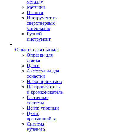
металлу
Метчики
Плашки
Инструмент из
сверхтвердых
материалов
Ручной
инструмент
Оснастка для станков
Оправки для
станка
Цанги
Аксессуары для
оснастки
Набор прижимов
Центроискатель
и кромкоискатель
Расточные
системы
Центр упорный
Центр
вращающийся
Система
нулевого