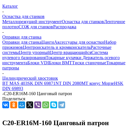
Каталог
-
Оснастка для станков
Металлорежущий инструмент
Оснастка для станков
Ленточное
полотно
СОЖ для станков
Распродажа
-
Оправки для станка
Оправки для станка
Цанги
Аксессуары для оснастки
Набор
прижимов
Центроискатель и кромкоискатель
Расточные
системы
Центр упорный
Центр вращающийся
Система
нулевого базирования
Токарные кулачки
Держатель осевого
инструмента
Блоки VDI
Блоки BMT
Тиски станочные
Токарные
патроны
-
Цилиндрический хвостовик
BT MAS 403
SK DIN 69871
NT DIN 2080
MT конус Морзе
HSK
DIN 69893
-
C20-ER16M-160 Цанговый патрон
Поделиться
C20-ER16M-160 Цанговый патрон