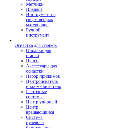
Метчики
Плашки
Инструмент из
сверхтвердых
материалов
Ручной
инструмент
Оснастка для станков
Оправки для
станка
Цанги
Аксессуары для
оснастки
Набор прижимов
Центроискатель
и кромкоискатель
Расточные
системы
Центр упорный
Центр
вращающийся
Система
нулевого
базирования