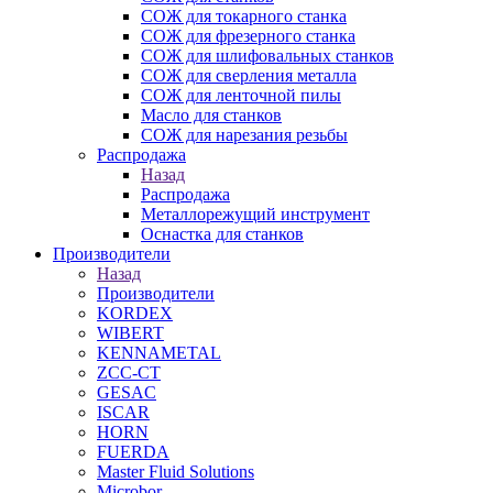
СОЖ для токарного станка
СОЖ для фрезерного станка
СОЖ для шлифовальных станков
СОЖ для сверления металла
СОЖ для ленточной пилы
Масло для станков
СОЖ для нарезания резьбы
Распродажа
Назад
Распродажа
Металлорежущий инструмент
Оснастка для станков
Производители
Назад
Производители
KORDEX
WIBERT
KENNAMETAL
ZCC-CT
GESAC
ISCAR
HORN
FUERDA
Master Fluid Solutions
Microbor