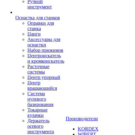
Ручной
инструмент
Оснастка для станков
Оправки для
станка
Цанги
Аксессуары для
оснастки
Набор прижимов
Центроискатель
и кромкоискатель
Расточные
системы
Центр упорный
Центр
вращающийся
Система
нулевого
базирования
Токарные
кулачки
Производители
Держатель
осевого
KORDEX
инструмента
WIBERT