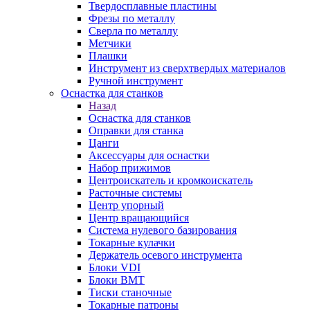
Твердосплавные пластины
Фрезы по металлу
Сверла по металлу
Метчики
Плашки
Инструмент из сверхтвердых материалов
Ручной инструмент
Оснастка для станков
Назад
Оснастка для станков
Оправки для станка
Цанги
Аксессуары для оснастки
Набор прижимов
Центроискатель и кромкоискатель
Расточные системы
Центр упорный
Центр вращающийся
Система нулевого базирования
Токарные кулачки
Держатель осевого инструмента
Блоки VDI
Блоки BMT
Тиски станочные
Токарные патроны