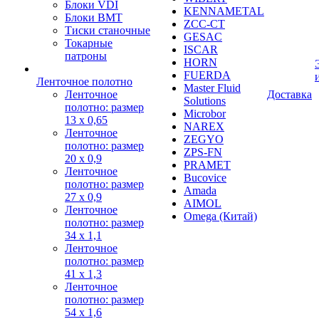
Блоки VDI
KENNAMETAL
Блоки BMT
ZCC-CT
Тиски станочные
GESAC
Токарные
ISCAR
патроны
HORN
FUERDA
Ленточное полотно
Master Fluid
Ленточное
Доставка
Solutions
полотно: размер
Microbor
13 х 0,65
NAREX
Ленточное
ZEGYO
полотно: размер
ZPS-FN
20 х 0,9
PRAMET
Ленточное
Bucovice
полотно: размер
Amada
27 х 0,9
AIMOL
Ленточное
Omega (Китай)
полотно: размер
34 х 1,1
Ленточное
полотно: размер
41 х 1,3
Ленточное
полотно: размер
54 х 1,6