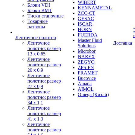
WIBERT
Блоки VDI
KENNAMETAL
Блоки BMT
ZCC-CT
Тиски станочные
GESAC
Токарные
ISCAR
патроны
HORN
FUERDA
Ленточное полотно
Master Fluid
Ленточное
Доставка
Solutions
полотно: размер
Microbor
13 х 0,65
NAREX
Ленточное
ZEGYO
полотно: размер
ZPS-FN
20 х 0,9
PRAMET
Ленточное
Bucovice
полотно: размер
Amada
27 х 0,9
AIMOL
Ленточное
Omega (Китай)
полотно: размер
34 х 1,1
Ленточное
полотно: размер
41 х 1,3
Ленточное
полотно: размер