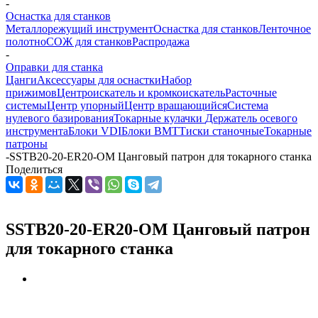
-
Оснастка для станков
Металлорежущий инструмент
Оснастка для станков
Ленточное
полотно
СОЖ для станков
Распродажа
-
Оправки для станка
Цанги
Аксессуары для оснастки
Набор
прижимов
Центроискатель и кромкоискатель
Расточные
системы
Центр упорный
Центр вращающийся
Система
нулевого базирования
Токарные кулачки
Держатель осевого
инструмента
Блоки VDI
Блоки BMT
Тиски станочные
Токарные
патроны
-
SSTB20-20-ER20-OM Цанговый патрон для токарного станка
Поделиться
SSTB20-20-ER20-OM Цанговый патрон
для токарного станка