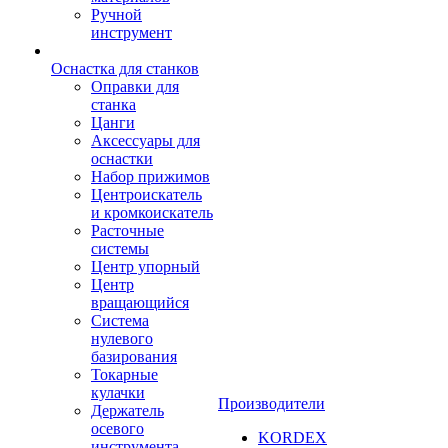
Ручной
инструмент
Оснастка для станков
Оправки для
станка
Цанги
Аксессуары для
оснастки
Набор прижимов
Центроискатель
и кромкоискатель
Расточные
системы
Центр упорный
Центр
вращающийся
Система
нулевого
базирования
Токарные
кулачки
Производители
Держатель
осевого
KORDEX
инструмента