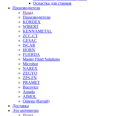
Оснастка для станков
Производители
Назад
Производители
KORDEX
WIBERT
KENNAMETAL
ZCC-CT
GESAC
ISCAR
HORN
FUERDA
Master Fluid Solutions
Microbor
NAREX
ZEGYO
ZPS-FN
PRAMET
Bucovice
Amada
AIMOL
Omega (Китай)
Доставка
Это интересно
Назад