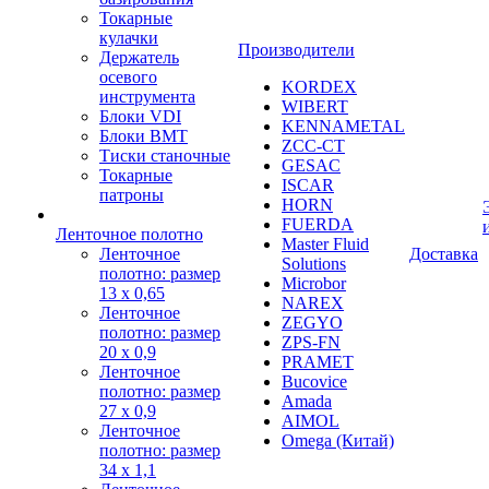
Токарные
кулачки
Производители
Держатель
осевого
KORDEX
инструмента
WIBERT
Блоки VDI
KENNAMETAL
Блоки BMT
ZCC-CT
Тиски станочные
GESAC
Токарные
ISCAR
патроны
HORN
FUERDA
Ленточное полотно
Master Fluid
Ленточное
Доставка
Solutions
полотно: размер
Microbor
13 х 0,65
NAREX
Ленточное
ZEGYO
полотно: размер
ZPS-FN
20 х 0,9
PRAMET
Ленточное
Bucovice
полотно: размер
Amada
27 х 0,9
AIMOL
Ленточное
Omega (Китай)
полотно: размер
34 х 1,1