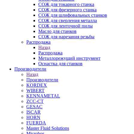
СОЖ для токарного станка
СОЖ для фрезерного станка
СОЖ для шлифовальных станков
СОЖ для сверления металла
СОЖ для ленточной пилы
Масло для станков
СОЖ для нарезания резьбы
Распродажа
Назад
Распродажа
Металлорежущий инструмент
Оснастка для станков
Производители
Назад
Производители
KORDEX
WIBERT
KENNAMETAL
ZCC-CT
GESAC
ISCAR
HORN
FUERDA
Master Fluid Solutions
Microbor