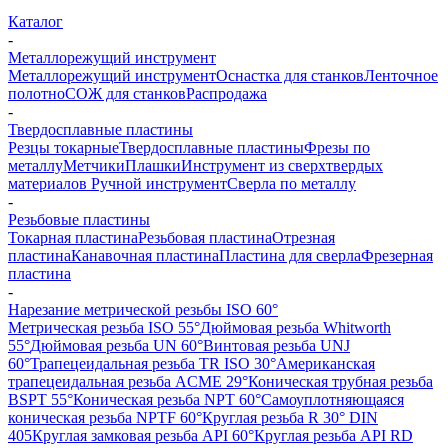
Каталог
-
Металлорежущий инструмент
Металлорежущий инструмент
Оснастка для станков
Ленточное
полотно
СОЖ для станков
Распродажа
-
Твердосплавные пластины
Резцы токарные
Твердосплавные пластины
Фрезы по
металлу
Метчики
Плашки
Инструмент из сверхтвердых
материалов
Ручной инструмент
Сверла по металлу
-
Резьбовые пластины
Токарная пластина
Резьбовая пластина
Отрезная
пластина
Канавочная пластина
Пластина для сверла
Фрезерная
пластина
-
Нарезание метрической резьбы ISO 60°
Метрическая резьба ISO 55°
Дюймовая резьба Whitworth
55°
Дюймовая резьба UN 60°
Винтовая резьба UNJ
60°
Трапецеидальная резьба TR ISO 30°
Американская
трапецеидальная резьба ACME 29°
Коническая трубная резьба
BSPT 55°
Коническая резьба NPT 60°
Самоуплотняющаяся
коническая резьба NPTF 60°
Круглая резьба R 30° DIN
405
Круглая замковая резьба API 60°
Круглая резьба API RD