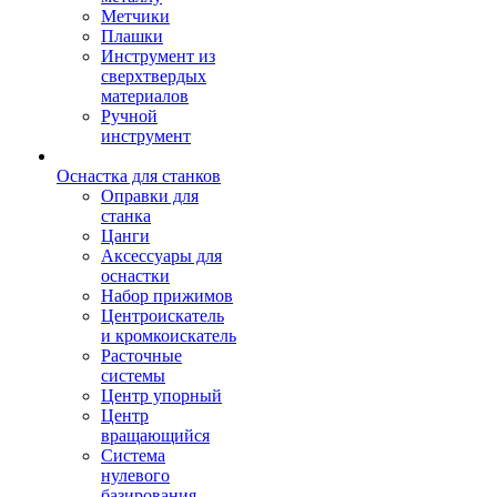
Метчики
Плашки
Инструмент из
сверхтвердых
материалов
Ручной
инструмент
Оснастка для станков
Оправки для
станка
Цанги
Аксессуары для
оснастки
Набор прижимов
Центроискатель
и кромкоискатель
Расточные
системы
Центр упорный
Центр
вращающийся
Система
нулевого
базирования