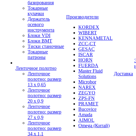
базирования
Токарные
кулачки
Производители
Держатель
осевого
KORDEX
инструмента
WIBERT
Блоки VDI
KENNAMETAL
Блоки BMT
ZCC-CT
Тиски станочные
GESAC
Токарные
ISCAR
патроны
HORN
FUERDA
Ленточное полотно
Master Fluid
Ленточное
Доставка
Solutions
полотно: размер
Microbor
13 х 0,65
NAREX
Ленточное
ZEGYO
полотно: размер
ZPS-FN
20 х 0,9
PRAMET
Ленточное
Bucovice
полотно: размер
Amada
27 х 0,9
AIMOL
Ленточное
Omega (Китай)
полотно: размер
34 х 1,1