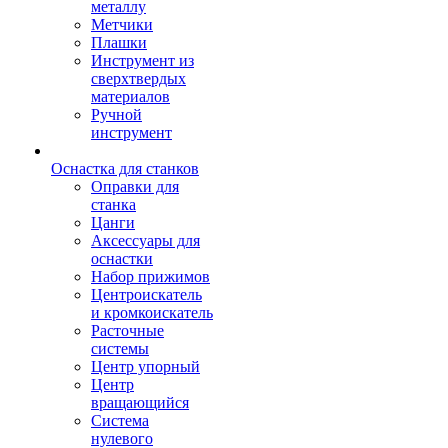
металлу
Метчики
Плашки
Инструмент из
сверхтвердых
материалов
Ручной
инструмент
Оснастка для станков
Оправки для
станка
Цанги
Аксессуары для
оснастки
Набор прижимов
Центроискатель
и кромкоискатель
Расточные
системы
Центр упорный
Центр
вращающийся
Система
нулевого