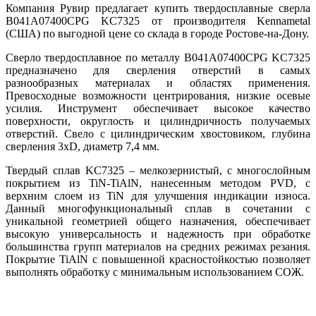
Компания Рувир предлагает купить твердосплавные сверла
B041A07400CPG KC7325 от производителя Kennametal
(США) по выгодной цене со склада в городе Ростове-на-Дону.
Сверло твердосплавное по металлу B041A07400CPG KC7325
предназначено для сверления отверстий в самых
разнообразных материалах и областях применения.
Превосходные возможности центрирования, низкие осевые
усилия. Инструмент обеспечивает высокое качество
поверхности, округлость и цилиндричность получаемых
отверстий. Свело с цилиндрическим хвостовиком, глубина
сверления 3xD, диаметр 7,4 мм.
Твердый сплав KC7325 – мелкозернистый, с многослойным
покрытием из TiN-TiAlN, нанесенным методом PVD, с
верхним слоем из TiN для улучшения индикации износа.
Данный многофункциональный сплав в сочетании с
уникальной геометрией общего назначения, обеспечивает
высокую универсальность и надежность при обработке
большинства групп материалов на средних режимах резания.
Покрытие TiAlN с повышенной красностойкостью позволяет
выполнять обработку с минимальным использованием СОЖ.