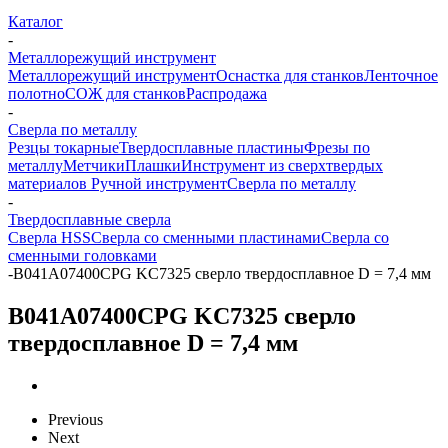
Каталог
-
Металлорежущий инструмент
Металлорежущий инструмент
Оснастка для станков
Ленточное
полотно
СОЖ для станков
Распродажа
-
Сверла по металлу
Резцы токарные
Твердосплавные пластины
Фрезы по
металлу
Метчики
Плашки
Инструмент из сверхтвердых
материалов
Ручной инструмент
Сверла по металлу
-
Твердосплавные сверла
Сверла HSS
Сверла со сменными пластинами
Сверла со
сменными головками
-
B041A07400CPG KC7325 сверло твердосплавное D = 7,4 мм
B041A07400CPG KC7325 сверло
твердосплавное D = 7,4 мм
Previous
Next