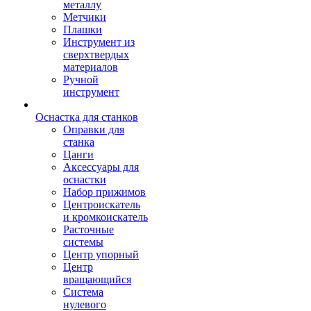
металлу
Метчики
Плашки
Инструмент из
сверхтвердых
материалов
Ручной
инструмент
Оснастка для станков
Оправки для
станка
Цанги
Аксессуары для
оснастки
Набор прижимов
Центроискатель
и кромкоискатель
Расточные
системы
Центр упорный
Центр
вращающийся
Система
нулевого