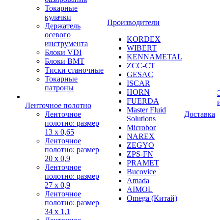
Токарные
кулачки
Производители
Держатель
осевого
KORDEX
инструмента
WIBERT
Блоки VDI
KENNAMETAL
Блоки BMT
ZCC-CT
Тиски станочные
GESAC
Токарные
ISCAR
патроны
HORN
FUERDA
Ленточное полотно
Master Fluid
Ленточное
Доставка
Solutions
полотно: размер
Microbor
13 х 0,65
NAREX
Ленточное
ZEGYO
полотно: размер
ZPS-FN
20 х 0,9
PRAMET
Ленточное
Bucovice
полотно: размер
Amada
27 х 0,9
AIMOL
Ленточное
Omega (Китай)
полотно: размер
34 х 1,1