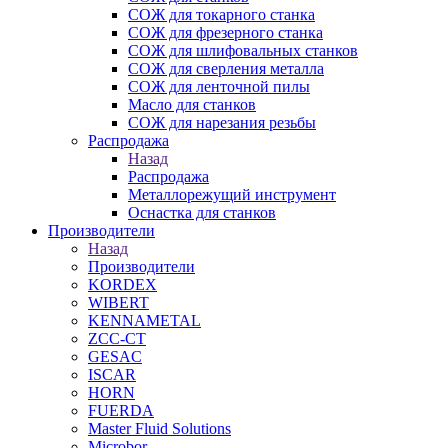
СОЖ для токарного станка
СОЖ для фрезерного станка
СОЖ для шлифовальных станков
СОЖ для сверления металла
СОЖ для ленточной пилы
Масло для станков
СОЖ для нарезания резьбы
Распродажа
Назад
Распродажа
Металлорежущий инструмент
Оснастка для станков
Производители
Назад
Производители
KORDEX
WIBERT
KENNAMETAL
ZCC-CT
GESAC
ISCAR
HORN
FUERDA
Master Fluid Solutions
Microbor