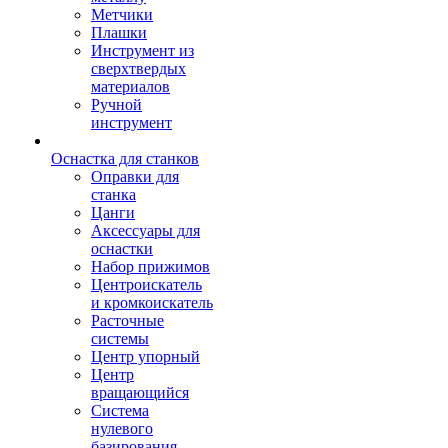
Метчики
Плашки
Инструмент из
сверхтвердых
материалов
Ручной
инструмент
Оснастка для станков
Оправки для
станка
Цанги
Аксессуары для
оснастки
Набор прижимов
Центроискатель
и кромкоискатель
Расточные
системы
Центр упорный
Центр
вращающийся
Система
нулевого
базирования