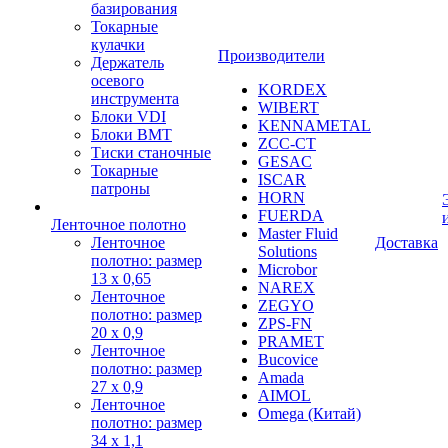
базирования
Токарные
кулачки
Производители
Держатель
осевого
KORDEX
инструмента
WIBERT
Блоки VDI
KENNAMETAL
Блоки BMT
ZCC-CT
Тиски станочные
GESAC
Токарные
ISCAR
патроны
HORN
FUERDA
Ленточное полотно
Master Fluid
Ленточное
Доставка
Solutions
полотно: размер
Microbor
13 х 0,65
NAREX
Ленточное
ZEGYO
полотно: размер
ZPS-FN
20 х 0,9
PRAMET
Ленточное
Bucovice
полотно: размер
Amada
27 х 0,9
AIMOL
Ленточное
Omega (Китай)
полотно: размер
34 х 1,1