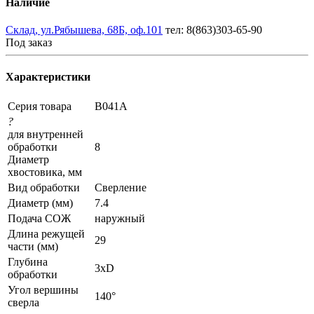
Наличие
Склад, ул.Рябышева, 68Б, оф.101
тел: 8(863)303-65-90
Под заказ
Характеристики
Серия товара
B041A
?
для внутренней
обработки
8
Диаметр
хвостовика, мм
Вид обработки
Сверление
Диаметр (мм)
7.4
Подача СОЖ
наружный
Длина режущей
29
части (мм)
Глубина
3xD
обработки
Угол вершины
140°
сверла