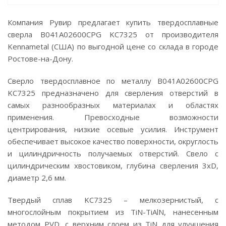
Компания Рувир предлагает купить твердосплавные
сверла B041A02600CPG KC7325 от производителя
Kennametal (США) по выгодной цене со склада в городе
Ростове-на-Дону.
Сверло твердосплавное по металлу B041A02600CPG
KC7325 предназначено для сверления отверстий в
самых разнообразных материалах и областях
применения. Превосходные возможности
центрирования, низкие осевые усилия. Инструмент
обеспечивает высокое качество поверхности, округлость
и цилиндричность получаемых отверстий. Свело с
цилиндрическим хвостовиком, глубина сверления 3xD,
диаметр 2,6 мм.
Твердый сплав KC7325 – мелкозернистый, с
многослойным покрытием из TiN-TiAlN, нанесенным
методом PVD, с верхним слоем из TiN для улучшения