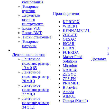
базирования
Токарные
кулачки
Производители
Держатель
осевого
KORDEX
инструмента
WIBERT
Блоки VDI
KENNAMETAL
Блоки BMT
ZCC-CT
Тиски станочные
GESAC
Токарные
ISCAR
патроны
HORN
FUERDA
Ленточное полотно
Master Fluid
Ленточное
Доставка
Solutions
полотно: размер
Microbor
13 х 0,65
NAREX
Ленточное
ZEGYO
полотно: размер
ZPS-FN
20 х 0,9
PRAMET
Ленточное
Bucovice
полотно: размер
Amada
27 х 0,9
AIMOL
Ленточное
Omega (Китай)
полотно: размер
34 х 1,1