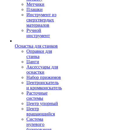
Метчики
Плашки
Инструмент из
сверхтвердых
материалов
Ручной
инструмент
Оснастка для станков
Оправки для
станка
Цанги
Аксессуары для
оснастки
Набор прижимов
Центроискатель
и кромкоискатель
Расточные
системы
Центр упорный
Центр
вращающийся
Система
нулевого
базирования