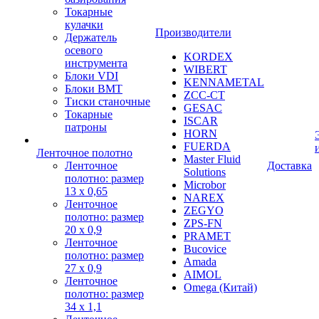
Токарные
кулачки
Производители
Держатель
осевого
KORDEX
инструмента
WIBERT
Блоки VDI
KENNAMETAL
Блоки BMT
ZCC-CT
Тиски станочные
GESAC
Токарные
ISCAR
патроны
HORN
FUERDA
Ленточное полотно
Master Fluid
Ленточное
Доставка
Solutions
полотно: размер
Microbor
13 х 0,65
NAREX
Ленточное
ZEGYO
полотно: размер
ZPS-FN
20 х 0,9
PRAMET
Ленточное
Bucovice
полотно: размер
Amada
27 х 0,9
AIMOL
Ленточное
Omega (Китай)
полотно: размер
34 х 1,1