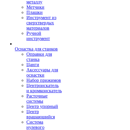
металлу
Метчики
Плашки
Инструмент из
сверхтвердых
материалов
Ручной
инструмент
Оснастка для станков
Оправки для
станка
Цанги
Аксессуары для
оснастки
Набор прижимов
Центроискатель
и кромкоискатель
Расточные
системы
Центр упорный
Центр
вращающийся
Система
нулевого