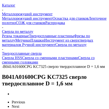
Каталог
-
Металлорежущий инструмент
Металлорежущий инструмент
Оснастка для станков
Ленточное
полотно
СОЖ для станков
Распродажа
-
Сверла по металлу
Резцы токарные
Твердосплавные пластины
Фрезы по
металлу
Метчики
Плашки
Инструмент из сверхтвердых
материалов
Ручной инструмент
Сверла по металлу
-
Твердосплавные сверла
Сверла HSS
Сверла со сменными пластинами
Сверла со
сменными головками
-
B041A01600CPG KC7325 сверло твердосплавное D = 1,6 мм
B041A01600CPG KC7325 сверло
твердосплавное D = 1,6 мм
Previous
Next