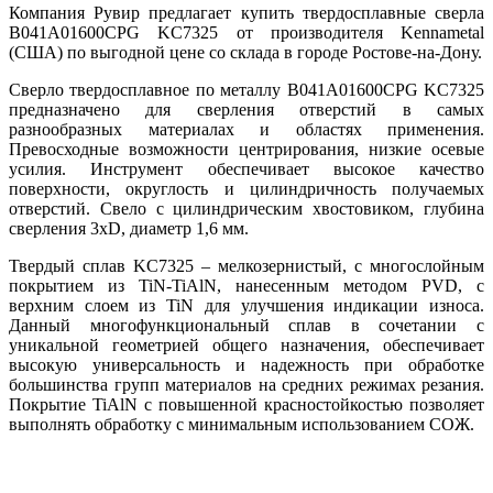
Компания Рувир предлагает купить твердосплавные сверла
B041A01600CPG KC7325 от производителя Kennametal
(США) по выгодной цене со склада в городе Ростове-на-Дону.
Сверло твердосплавное по металлу B041A01600CPG KC7325
предназначено для сверления отверстий в самых
разнообразных материалах и областях применения.
Превосходные возможности центрирования, низкие осевые
усилия. Инструмент обеспечивает высокое качество
поверхности, округлость и цилиндричность получаемых
отверстий. Свело с цилиндрическим хвостовиком, глубина
сверления 3xD, диаметр 1,6 мм.
Твердый сплав KC7325 – мелкозернистый, с многослойным
покрытием из TiN-TiAlN, нанесенным методом PVD, с
верхним слоем из TiN для улучшения индикации износа.
Данный многофункциональный сплав в сочетании с
уникальной геометрией общего назначения, обеспечивает
высокую универсальность и надежность при обработке
большинства групп материалов на средних режимах резания.
Покрытие TiAlN с повышенной красностойкостью позволяет
выполнять обработку с минимальным использованием СОЖ.