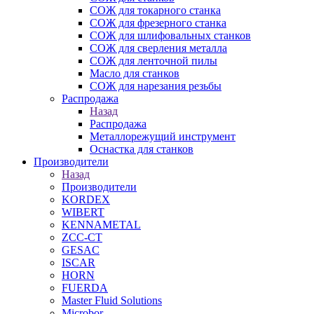
СОЖ для токарного станка
СОЖ для фрезерного станка
СОЖ для шлифовальных станков
СОЖ для сверления металла
СОЖ для ленточной пилы
Масло для станков
СОЖ для нарезания резьбы
Распродажа
Назад
Распродажа
Металлорежущий инструмент
Оснастка для станков
Производители
Назад
Производители
KORDEX
WIBERT
KENNAMETAL
ZCC-CT
GESAC
ISCAR
HORN
FUERDA
Master Fluid Solutions
Microbor