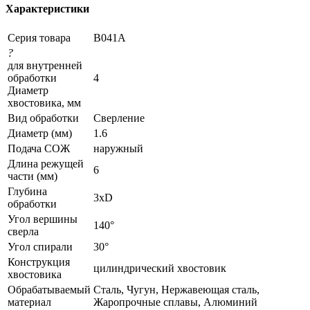
Характеристики
Серия товара
B041A
?
для внутренней
обработки
4
Диаметр
хвостовика, мм
Вид обработки
Сверление
Диаметр (мм)
1.6
Подача СОЖ
наружный
Длина режущей
6
части (мм)
Глубина
3xD
обработки
Угол вершины
140°
сверла
Угол спирали
30°
Конструкция
цилиндрический хвостовик
хвостовика
Обрабатываемый
Сталь, Чугун, Нержавеющая сталь,
материал
Жаропрочные сплавы, Алюминий