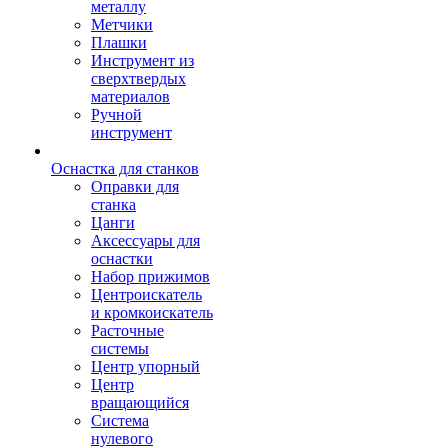
металлу
Метчики
Плашки
Инструмент из
сверхтвердых
материалов
Ручной
инструмент
Оснастка для станков
Оправки для
станка
Цанги
Аксессуары для
оснастки
Набор прижимов
Центроискатель
и кромкоискатель
Расточные
системы
Центр упорный
Центр
вращающийся
Система
нулевого