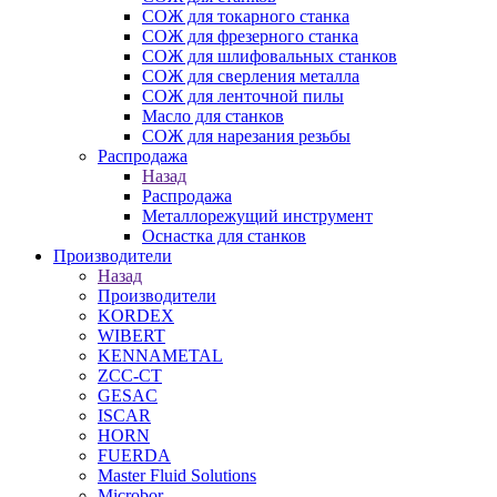
СОЖ для токарного станка
СОЖ для фрезерного станка
СОЖ для шлифовальных станков
СОЖ для сверления металла
СОЖ для ленточной пилы
Масло для станков
СОЖ для нарезания резьбы
Распродажа
Назад
Распродажа
Металлорежущий инструмент
Оснастка для станков
Производители
Назад
Производители
KORDEX
WIBERT
KENNAMETAL
ZCC-CT
GESAC
ISCAR
HORN
FUERDA
Master Fluid Solutions
Microbor