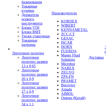
базирования
Токарные
кулачки
Производители
Держатель
осевого
KORDEX
инструмента
WIBERT
Блоки VDI
KENNAMETAL
Блоки BMT
ZCC-CT
Тиски станочные
GESAC
Токарные
ISCAR
патроны
HORN
FUERDA
Ленточное полотно
Master Fluid
Ленточное
Доставка
Solutions
полотно: размер
Microbor
13 х 0,65
NAREX
Ленточное
ZEGYO
полотно: размер
ZPS-FN
20 х 0,9
PRAMET
Ленточное
Bucovice
полотно: размер
Amada
27 х 0,9
AIMOL
Ленточное
Omega (Китай)
полотно: размер
34 х 1,1