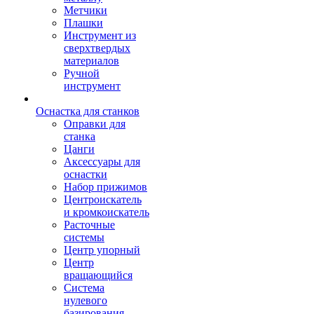
Метчики
Плашки
Инструмент из
сверхтвердых
материалов
Ручной
инструмент
Оснастка для станков
Оправки для
станка
Цанги
Аксессуары для
оснастки
Набор прижимов
Центроискатель
и кромкоискатель
Расточные
системы
Центр упорный
Центр
вращающийся
Система
нулевого
базирования