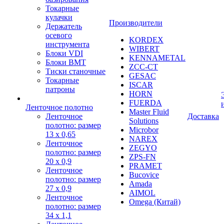
Токарные
кулачки
Производители
Держатель
осевого
KORDEX
инструмента
WIBERT
Блоки VDI
KENNAMETAL
Блоки BMT
ZCC-CT
Тиски станочные
GESAC
Токарные
ISCAR
патроны
HORN
FUERDA
Ленточное полотно
Master Fluid
Ленточное
Доставка
Solutions
полотно: размер
Microbor
13 х 0,65
NAREX
Ленточное
ZEGYO
полотно: размер
ZPS-FN
20 х 0,9
PRAMET
Ленточное
Bucovice
полотно: размер
Amada
27 х 0,9
AIMOL
Ленточное
Omega (Китай)
полотно: размер
34 х 1,1