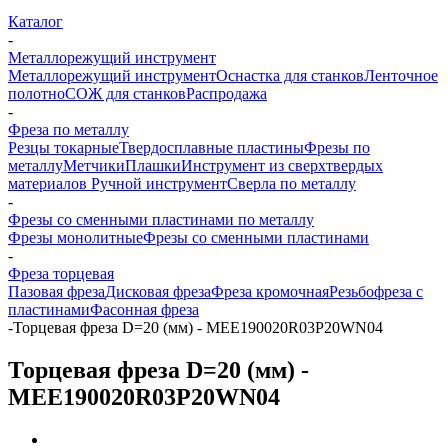
Каталог
-
Металлорежущий инструмент
Металлорежущий инструмент
Оснастка для станков
Ленточное
полотно
СОЖ для станков
Распродажа
-
Фреза по металлу
Резцы токарные
Твердосплавные пластины
Фрезы по
металлу
Метчики
Плашки
Инструмент из сверхтвердых
материалов
Ручной инструмент
Сверла по металлу
-
Фрезы со сменными пластинами по металлу
Фрезы монолитные
Фрезы со сменными пластинами
-
Фреза торцевая
Пазовая фреза
Дисковая фреза
Фреза кромочная
Резьбофреза с
пластинами
Фасонная фреза
-
Торцевая фреза D=20 (мм) - MEE190020R03P20WN04
Торцевая фреза D=20 (мм) -
MEE190020R03P20WN04