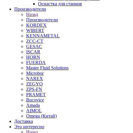
Оснастка для станков
Производители
Назад
Производители
KORDEX
WIBERT
KENNAMETAL
ZCC-CT
GESAC
ISCAR
HORN
FUERDA
Master Fluid Solutions
Microbor
NAREX
ZEGYO
ZPS-FN
PRAMET
Bucovice
Amada
AIMOL
Omega (Китай)
Доставка
Это интересно
Назад