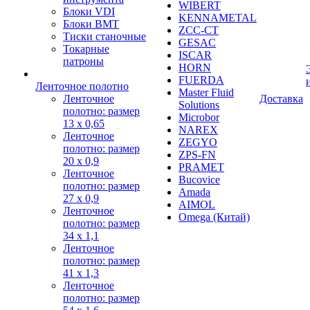
WIBERT
Блоки VDI
KENNAMETAL
Блоки BMT
ZCC-CT
Тиски станочные
GESAC
Токарные
ISCAR
патроны
HORN
FUERDA
Ленточное полотно
Master Fluid
Ленточное
Доставка
Solutions
полотно: размер
Microbor
13 х 0,65
NAREX
Ленточное
ZEGYO
полотно: размер
ZPS-FN
20 х 0,9
PRAMET
Ленточное
Bucovice
полотно: размер
Amada
27 х 0,9
AIMOL
Ленточное
Omega (Китай)
полотно: размер
34 х 1,1
Ленточное
полотно: размер
41 х 1,3
Ленточное
полотно: размер