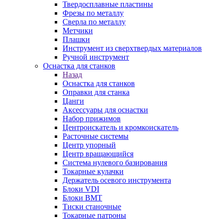
Твердосплавные пластины
Фрезы по металлу
Сверла по металлу
Метчики
Плашки
Инструмент из сверхтвердых материалов
Ручной инструмент
Оснастка для станков
Назад
Оснастка для станков
Оправки для станка
Цанги
Аксессуары для оснастки
Набор прижимов
Центроискатель и кромкоискатель
Расточные системы
Центр упорный
Центр вращающийся
Система нулевого базирования
Токарные кулачки
Держатель осевого инструмента
Блоки VDI
Блоки BMT
Тиски станочные
Токарные патроны