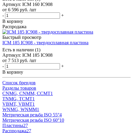
Артикул: ICM 160 IC908
от
6 596
руб.
/шт
-
+
В корзину
Распродажа
Быстрый просмотр
ICM 185 IC908 - твердосплавная пластина
Есть в наличии (1)
Артикул: ICM 185 IC908
от
7 513
руб.
/шт
-
+
В корзину
Список брендов
Разделы товаров
CNMG, CNMM, CCMT
1
TNMG, TCMT
1
VBMT, VBMT
1
WNMG, WNMM
1
Метрическая резьба ISO 55°
4
Метрическая резьба ISO 60°
10
Пластины
27
Распродажа
27