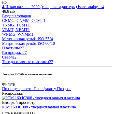
мб
4-Искар каталог 2020 (токарные адаптеры) Iscar catalog 1-4
48,8 мб
Разделы товаров
CNMG, CNMM, CCMT
1
TNMG, TCMT
1
VBMT, VBMT
1
WNMG, WNMM
1
Метрическая резьба ISO 55°
4
Метрическая резьба ISO 60°
10
Пластины
27
Распродажа
27
Сверла
2
Твердосплавные пластины
27
Товары ISCAR в нашем магазине
Фильтр
По популярности
По алфавиту
По цене
Распродажа
Быстрый просмотр
ICM 160 IC908 - твердосплавная пластина
Есть в наличии (1)