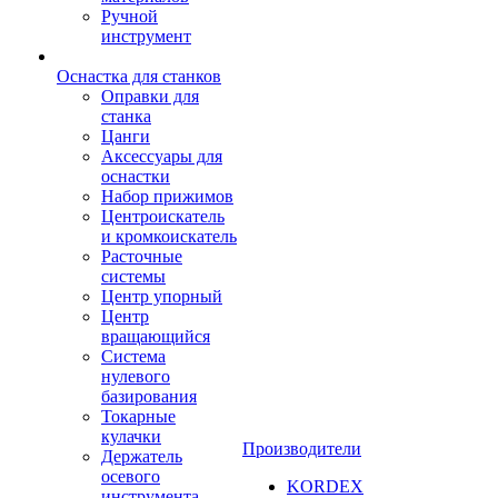
Ручной
инструмент
Оснастка для станков
Оправки для
станка
Цанги
Аксессуары для
оснастки
Набор прижимов
Центроискатель
и кромкоискатель
Расточные
системы
Центр упорный
Центр
вращающийся
Система
нулевого
базирования
Токарные
кулачки
Производители
Держатель
осевого
KORDEX
инструмента