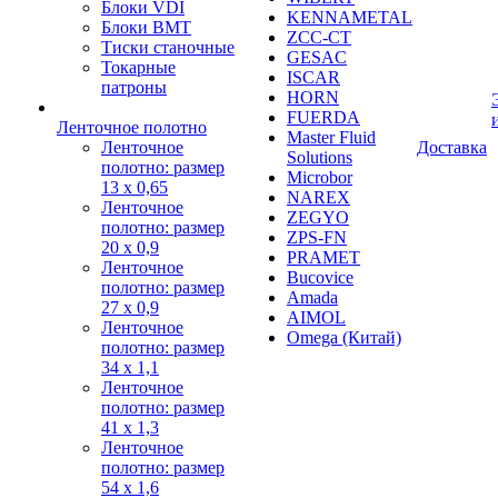
Блоки VDI
KENNAMETAL
Блоки BMT
ZCC-CT
Тиски станочные
GESAC
Токарные
ISCAR
патроны
HORN
FUERDA
Ленточное полотно
Master Fluid
Ленточное
Доставка
Solutions
полотно: размер
Microbor
13 х 0,65
NAREX
Ленточное
ZEGYO
полотно: размер
ZPS-FN
20 х 0,9
PRAMET
Ленточное
Bucovice
полотно: размер
Amada
27 х 0,9
AIMOL
Ленточное
Omega (Китай)
полотно: размер
34 х 1,1
Ленточное
полотно: размер
41 х 1,3
Ленточное
полотно: размер
54 х 1,6