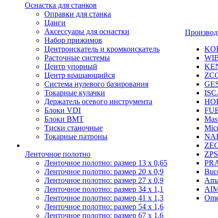
Оснастка для станков
Оправки для станка
Цанги
Аксессуары для оснастки
Производ
Набор прижимов
Центроискатель и кромкоискатель
KO
Расточные системы
WI
Центр упорный
KE
Центр вращающийся
ZC
Система нулевого базирования
GE
Токарные кулачки
IS
Держатель осевого инструмента
HO
Блоки VDI
FU
Блоки BMT
Mast
Тиски станочные
Mic
Токарные патроны
NA
ZE
Ленточное полотно
ZPS
Ленточное полотно: размер 13 х 0,65
PR
Ленточное полотно: размер 20 х 0,9
Buc
Ленточное полотно: размер 27 х 0,9
Ama
Ленточное полотно: размер 34 х 1,1
AI
Ленточное полотно: размер 41 х 1,3
Ome
Ленточное полотно: размер 54 х 1,6
Ленточное полотно: размер 67 х 1,6