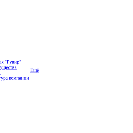
ия "Рувир"
ущества
Ещё
и
тура компании