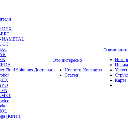
ители
RDEX
BERT
NNAMETAL
C-CT
SAC
О компании
CAR
RN
Истор
Это интересно
ERDA
Преим
er Fluid Solutions
Доставка
Новости
Контакты
Услуг
robor
Статьи
Струк
REX
Карта
GYO
-FN
AMET
ovice
da
MOL
ga (Китай)