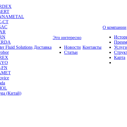
RDEX
BERT
NNAMETAL
C-CT
SAC
О компании
CAR
RN
Истор
Это интересно
ERDA
Преим
er Fluid Solutions
Доставка
Новости
Контакты
Услуг
robor
Статьи
Струк
REX
Карта
GYO
-FN
AMET
ovice
da
MOL
ga (Китай)