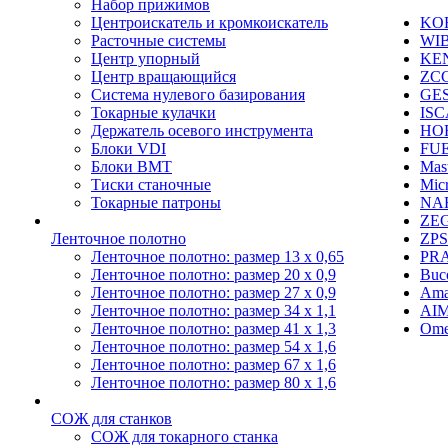
Набор прижимов
Центроискатель и кромкоискатель
KO
Расточные системы
WI
Центр упорный
KE
Центр вращающийся
ZC
Система нулевого базирования
GE
Токарные кулачки
IS
Держатель осевого инструмента
HO
Блоки VDI
FU
Блоки BMT
Mast
Тиски станочные
Mic
Токарные патроны
NA
ZE
Ленточное полотно
ZPS
Ленточное полотно: размер 13 х 0,65
PR
Ленточное полотно: размер 20 х 0,9
Buc
Ленточное полотно: размер 27 х 0,9
Ama
Ленточное полотно: размер 34 х 1,1
AI
Ленточное полотно: размер 41 х 1,3
Ome
Ленточное полотно: размер 54 х 1,6
Ленточное полотно: размер 67 х 1,6
Ленточное полотно: размер 80 х 1,6
СОЖ для станков
СОЖ для токарного станка