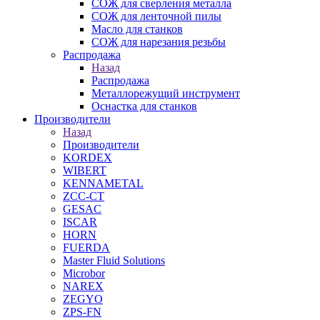
СОЖ для сверления металла
СОЖ для ленточной пилы
Масло для станков
СОЖ для нарезания резьбы
Распродажа
Назад
Распродажа
Металлорежущий инструмент
Оснастка для станков
Производители
Назад
Производители
KORDEX
WIBERT
KENNAMETAL
ZCC-CT
GESAC
ISCAR
HORN
FUERDA
Master Fluid Solutions
Microbor
NAREX
ZEGYO
ZPS-FN