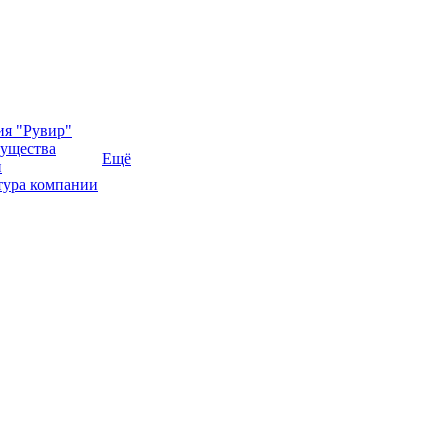
ия "Рувир"
ущества
Ещё
и
тура компании