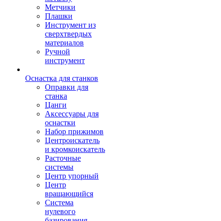
Метчики
Плашки
Инструмент из
сверхтвердых
материалов
Ручной
инструмент
Оснастка для станков
Оправки для
станка
Цанги
Аксессуары для
оснастки
Набор прижимов
Центроискатель
и кромкоискатель
Расточные
системы
Центр упорный
Центр
вращающийся
Система
нулевого
базирования