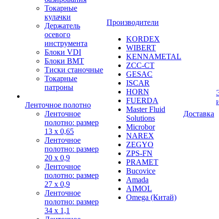
Токарные
кулачки
Производители
Держатель
осевого
KORDEX
инструмента
WIBERT
Блоки VDI
KENNAMETAL
Блоки BMT
ZCC-CT
Тиски станочные
GESAC
Токарные
ISCAR
патроны
HORN
FUERDA
Ленточное полотно
Master Fluid
Ленточное
Доставка
Solutions
полотно: размер
Microbor
13 х 0,65
NAREX
Ленточное
ZEGYO
полотно: размер
ZPS-FN
20 х 0,9
PRAMET
Ленточное
Bucovice
полотно: размер
Amada
27 х 0,9
AIMOL
Ленточное
Omega (Китай)
полотно: размер
34 х 1,1