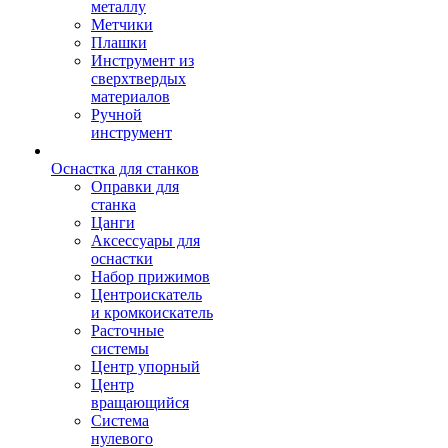
металлу
Метчики
Плашки
Инструмент из
сверхтвердых
материалов
Ручной
инструмент
Оснастка для станков
Оправки для
станка
Цанги
Аксессуары для
оснастки
Набор прижимов
Центроискатель
и кромкоискатель
Расточные
системы
Центр упорный
Центр
вращающийся
Система
нулевого