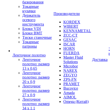
базирования
Токарные
кулачки
Производители
Держатель
осевого
KORDEX
инструмента
WIBERT
Блоки VDI
KENNAMETAL
Блоки BMT
ZCC-CT
Тиски станочные
GESAC
Токарные
ISCAR
патроны
HORN
FUERDA
Ленточное полотно
Master Fluid
Ленточное
Доставка
Solutions
полотно: размер
Microbor
13 х 0,65
NAREX
Ленточное
ZEGYO
полотно: размер
ZPS-FN
20 х 0,9
PRAMET
Ленточное
Bucovice
полотно: размер
Amada
27 х 0,9
AIMOL
Ленточное
Omega (Китай)
полотно: размер
34 х 1,1