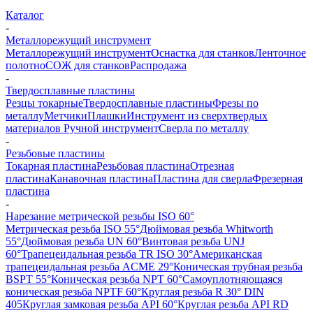
Каталог
-
Металлорежущий инструмент
Металлорежущий инструмент
Оснастка для станков
Ленточное
полотно
СОЖ для станков
Распродажа
-
Твердосплавные пластины
Резцы токарные
Твердосплавные пластины
Фрезы по
металлу
Метчики
Плашки
Инструмент из сверхтвердых
материалов
Ручной инструмент
Сверла по металлу
-
Резьбовые пластины
Токарная пластина
Резьбовая пластина
Отрезная
пластина
Канавочная пластина
Пластина для сверла
Фрезерная
пластина
-
Нарезание метрической резьбы ISO 60°
Метрическая резьба ISO 55°
Дюймовая резьба Whitworth
55°
Дюймовая резьба UN 60°
Винтовая резьба UNJ
60°
Трапецеидальная резьба TR ISO 30°
Американская
трапецеидальная резьба ACME 29°
Коническая трубная резьба
BSPT 55°
Коническая резьба NPT 60°
Самоуплотняющаяся
коническая резьба NPTF 60°
Круглая резьба R 30° DIN
405
Круглая замковая резьба API 60°
Круглая резьба API RD