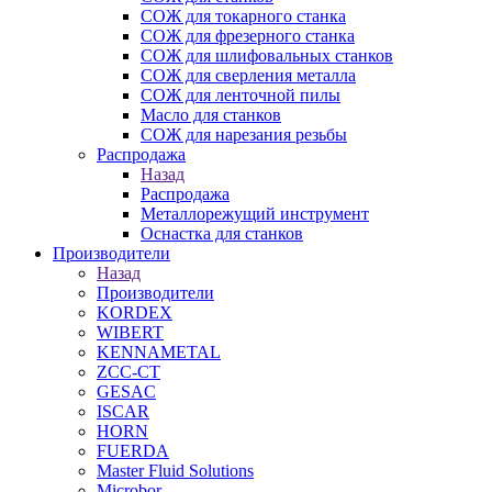
СОЖ для токарного станка
СОЖ для фрезерного станка
СОЖ для шлифовальных станков
СОЖ для сверления металла
СОЖ для ленточной пилы
Масло для станков
СОЖ для нарезания резьбы
Распродажа
Назад
Распродажа
Металлорежущий инструмент
Оснастка для станков
Производители
Назад
Производители
KORDEX
WIBERT
KENNAMETAL
ZCC-CT
GESAC
ISCAR
HORN
FUERDA
Master Fluid Solutions
Microbor