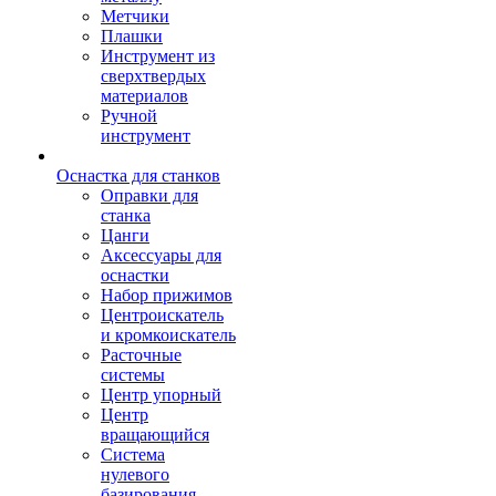
Метчики
Плашки
Инструмент из
сверхтвердых
материалов
Ручной
инструмент
Оснастка для станков
Оправки для
станка
Цанги
Аксессуары для
оснастки
Набор прижимов
Центроискатель
и кромкоискатель
Расточные
системы
Центр упорный
Центр
вращающийся
Система
нулевого
базирования