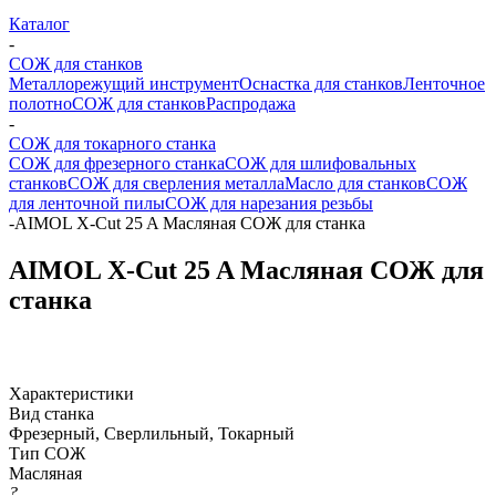
Каталог
-
СОЖ для станков
Металлорежущий инструмент
Оснастка для станков
Ленточное
полотно
СОЖ для станков
Распродажа
-
СОЖ для токарного станка
СОЖ для фрезерного станка
СОЖ для шлифовальных
станков
СОЖ для сверления металла
Масло для станков
СОЖ
для ленточной пилы
СОЖ для нарезания резьбы
-
AIMOL X-Cut 25 A Масляная СОЖ для станка
AIMOL X-Cut 25 A Масляная СОЖ для
станка
Характеристики
Вид станка
Фрезерный, Сверлильный, Токарный
Тип СОЖ
Масляная
?