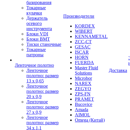
базирования
Токарные
кулачки
Производители
Держатель
осевого
KORDEX
инструмента
WIBERT
Блоки VDI
KENNAMETAL
Блоки BMT
ZCC-CT
Тиски станочные
GESAC
Токарные
ISCAR
патроны
HORN
FUERDA
Ленточное полотно
Master Fluid
Ленточное
Доставка
Solutions
полотно: размер
Microbor
13 х 0,65
NAREX
Ленточное
ZEGYO
полотно: размер
ZPS-FN
20 х 0,9
PRAMET
Ленточное
Bucovice
полотно: размер
Amada
27 х 0,9
AIMOL
Ленточное
Omega (Китай)
полотно: размер
34 х 1,1