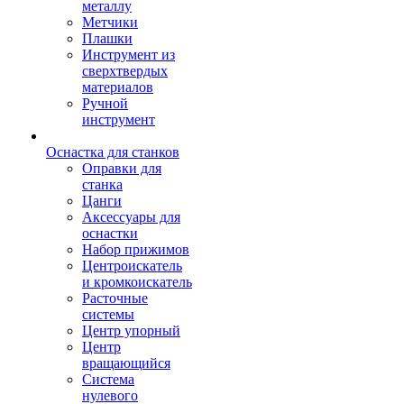
металлу
Метчики
Плашки
Инструмент из
сверхтвердых
материалов
Ручной
инструмент
Оснастка для станков
Оправки для
станка
Цанги
Аксессуары для
оснастки
Набор прижимов
Центроискатель
и кромкоискатель
Расточные
системы
Центр упорный
Центр
вращающийся
Система
нулевого