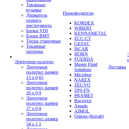
Токарные
кулачки
Производители
Держатель
осевого
KORDEX
инструмента
WIBERT
Блоки VDI
KENNAMETAL
Блоки BMT
ZCC-CT
Тиски станочные
GESAC
Токарные
ISCAR
патроны
HORN
FUERDA
Ленточное полотно
Master Fluid
Ленточное
Доставка
Solutions
полотно: размер
Microbor
13 х 0,65
NAREX
Ленточное
ZEGYO
полотно: размер
ZPS-FN
20 х 0,9
PRAMET
Ленточное
Bucovice
полотно: размер
Amada
27 х 0,9
AIMOL
Ленточное
Omega (Китай)
полотно: размер
34 х 1,1