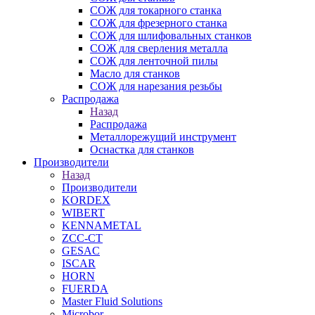
СОЖ для токарного станка
СОЖ для фрезерного станка
СОЖ для шлифовальных станков
СОЖ для сверления металла
СОЖ для ленточной пилы
Масло для станков
СОЖ для нарезания резьбы
Распродажа
Назад
Распродажа
Металлорежущий инструмент
Оснастка для станков
Производители
Назад
Производители
KORDEX
WIBERT
KENNAMETAL
ZCC-CT
GESAC
ISCAR
HORN
FUERDA
Master Fluid Solutions
Microbor