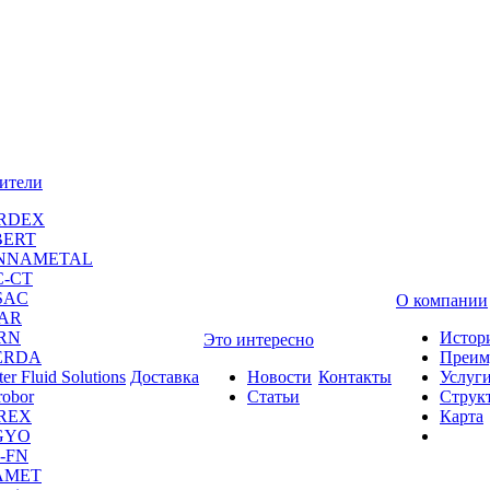
ители
RDEX
BERT
NNAMETAL
C-CT
SAC
О компании
CAR
RN
Истор
Это интересно
ERDA
Преим
er Fluid Solutions
Доставка
Новости
Контакты
Услуг
robor
Статьи
Струк
REX
Карта
GYO
-FN
AMET