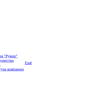
ия "Рувир"
ущества
Ещё
и
тура компании