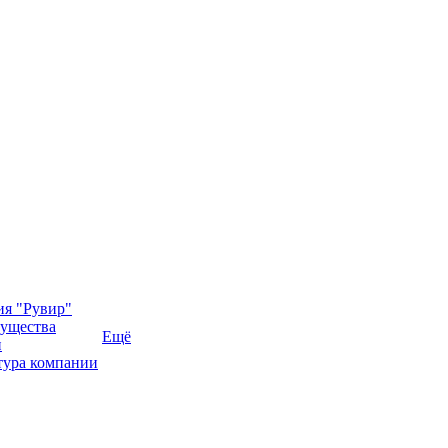
ия "Рувир"
ущества
Ещё
и
тура компании