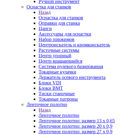
Ручной инструмент
Оснастка для станков
Назад
Оснастка для станков
Оправки для станка
Цанги
Аксессуары для оснастки
Набор прижимов
Центроискатель и кромкоискатель
Расточные системы
Центр упорный
Центр вращающийся
Система нулевого базирования
Токарные кулачки
Держатель осевого инструмента
Блоки VDI
Блоки BMT
Тиски станочные
Токарные патроны
Ленточное полотно
Назад
Ленточное полотно
Ленточное полотно: размер 13 х 0,65
Ленточное полотно: размер 20 х 0,9
Ленточное полотно: размер 27 х 0,9