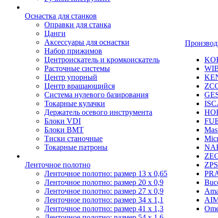
Оснастка для станков
Оправки для станка
Цанги
Аксессуары для оснастки
Производ
Набор прижимов
Центроискатель и кромкоискатель
KO
Расточные системы
WI
Центр упорный
KE
Центр вращающийся
ZC
Система нулевого базирования
GE
Токарные кулачки
IS
Держатель осевого инструмента
HO
Блоки VDI
FU
Блоки BMT
Mast
Тиски станочные
Mic
Токарные патроны
NA
ZE
Ленточное полотно
ZPS
Ленточное полотно: размер 13 х 0,65
PR
Ленточное полотно: размер 20 х 0,9
Buc
Ленточное полотно: размер 27 х 0,9
Ama
Ленточное полотно: размер 34 х 1,1
AI
Ленточное полотно: размер 41 х 1,3
Ome
Ленточное полотно: размер 54 х 1,6