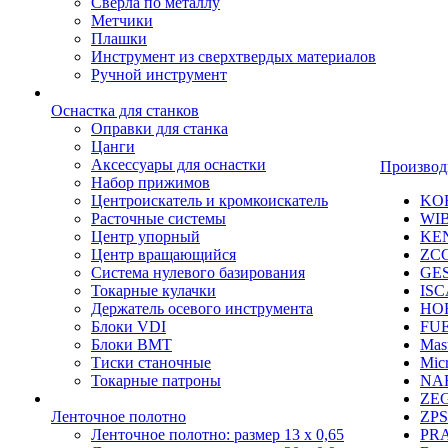
Сверла по металлу
Метчики
Плашки
Инструмент из сверхтвердых материалов
Ручной инструмент
Оснастка для станков
Оправки для станка
Цанги
Аксессуары для оснастки
Производ
Набор прижимов
Центроискатель и кромкоискатель
KO
Расточные системы
WI
Центр упорный
KE
Центр вращающийся
ZC
Система нулевого базирования
GE
Токарные кулачки
IS
Держатель осевого инструмента
HO
Блоки VDI
FU
Блоки BMT
Mast
Тиски станочные
Mic
Токарные патроны
NA
ZE
Ленточное полотно
ZPS
Ленточное полотно: размер 13 х 0,65
PR