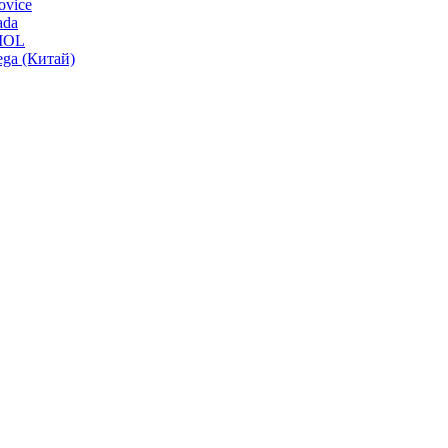
ovice
da
MOL
ga (Китай)