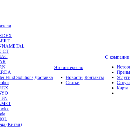
ители
RDEX
BERT
NNAMETAL
C-CT
SAC
О компании
CAR
RN
Истор
Это интересно
ERDA
Преим
er Fluid Solutions
Доставка
Новости
Контакты
Услуг
robor
Статьи
Струк
REX
Карта
GYO
-FN
AMET
ovice
da
MOL
ga (Китай)