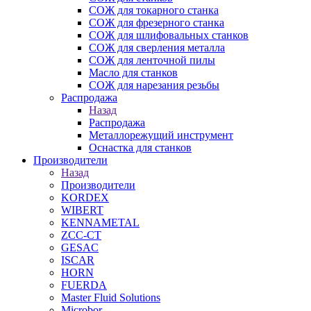
СОЖ для токарного станка
СОЖ для фрезерного станка
СОЖ для шлифовальных станков
СОЖ для сверления металла
СОЖ для ленточной пилы
Масло для станков
СОЖ для нарезания резьбы
Распродажа
Назад
Распродажа
Металлорежущий инструмент
Оснастка для станков
Производители
Назад
Производители
KORDEX
WIBERT
KENNAMETAL
ZCC-CT
GESAC
ISCAR
HORN
FUERDA
Master Fluid Solutions
Microbor