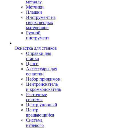
металлу
Метчики
Плашки
Инструмент из
сверхтвердых
материалов
Ручной
инструмент
Оснастка для станков
Оправки для
станка
Цанги
Аксессуары для
оснастки
Набор прижимов
Центроискатель
и кромкоискатель
Расточные
системы
Центр упорный
Центр
вращающийся
Система
нулевого