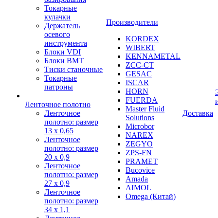
Токарные
кулачки
Производители
Держатель
осевого
KORDEX
инструмента
WIBERT
Блоки VDI
KENNAMETAL
Блоки BMT
ZCC-CT
Тиски станочные
GESAC
Токарные
ISCAR
патроны
HORN
FUERDA
Ленточное полотно
Master Fluid
Ленточное
Доставка
Solutions
полотно: размер
Microbor
13 х 0,65
NAREX
Ленточное
ZEGYO
полотно: размер
ZPS-FN
20 х 0,9
PRAMET
Ленточное
Bucovice
полотно: размер
Amada
27 х 0,9
AIMOL
Ленточное
Omega (Китай)
полотно: размер
34 х 1,1