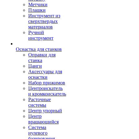
Метчики
Плашки
Инструмент из
сверхтвердых
материалов
Ручной
инструмент
Оснастка для станков
Оправки для
станка
Цанги
Аксессуары для
оснастки
Набор прижимов
Центроискатель
и кромкоискатель
Расточные
системы
Центр упорный
Центр
вращающийся
Система
нулевого
базирования