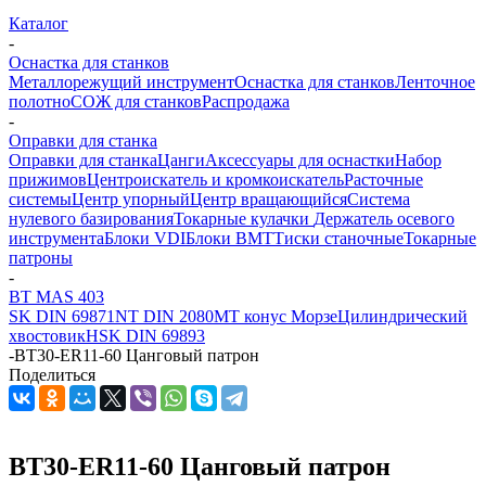
Каталог
-
Оснастка для станков
Металлорежущий инструмент
Оснастка для станков
Ленточное
полотно
СОЖ для станков
Распродажа
-
Оправки для станка
Оправки для станка
Цанги
Аксессуары для оснастки
Набор
прижимов
Центроискатель и кромкоискатель
Расточные
системы
Центр упорный
Центр вращающийся
Система
нулевого базирования
Токарные кулачки
Держатель осевого
инструмента
Блоки VDI
Блоки BMT
Тиски станочные
Токарные
патроны
-
BT MAS 403
SK DIN 69871
NT DIN 2080
MT конус Морзе
Цилиндрический
хвостовик
HSK DIN 69893
-
BT30-ER11-60 Цанговый патрон
Поделиться
BT30-ER11-60 Цанговый патрон