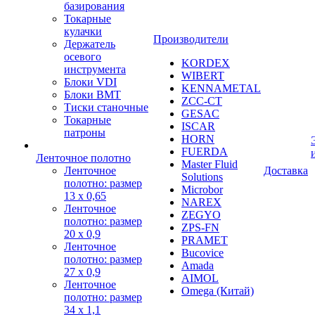
базирования
Токарные
кулачки
Производители
Держатель
осевого
KORDEX
инструмента
WIBERT
Блоки VDI
KENNAMETAL
Блоки BMT
ZCC-CT
Тиски станочные
GESAC
Токарные
ISCAR
патроны
HORN
FUERDA
Ленточное полотно
Master Fluid
Ленточное
Доставка
Solutions
полотно: размер
Microbor
13 х 0,65
NAREX
Ленточное
ZEGYO
полотно: размер
ZPS-FN
20 х 0,9
PRAMET
Ленточное
Bucovice
полотно: размер
Amada
27 х 0,9
AIMOL
Ленточное
Omega (Китай)
полотно: размер
34 х 1,1