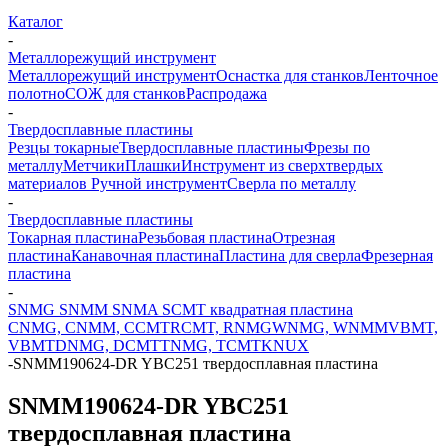
Каталог
-
Металлорежущий инструмент
Металлорежущий инструмент
Оснастка для станков
Ленточное
полотно
СОЖ для станков
Распродажа
-
Твердосплавные пластины
Резцы токарные
Твердосплавные пластины
Фрезы по
металлу
Метчики
Плашки
Инструмент из сверхтвердых
материалов
Ручной инструмент
Сверла по металлу
-
Твердосплавные пластины
Токарная пластина
Резьбовая пластина
Отрезная
пластина
Канавочная пластина
Пластина для сверла
Фрезерная
пластина
-
SNMG SNMM SNMA SCMT квадратная пластина
CNMG, CNMM, CCMT
RCMT, RNMG
WNMG, WNMM
VBMT,
VBMT
DNMG, DCMT
TNMG, TCMT
KNUX
-
SNMM190624-DR YBC251 твердосплавная пластина
SNMM190624-DR YBC251
твердосплавная пластина