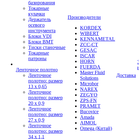
базирования
Токарные
кулачки
Производители
Держатель
осевого
KORDEX
инструмента
WIBERT
Блоки VDI
KENNAMETAL
Блоки BMT
ZCC-CT
Тиски станочные
GESAC
Токарные
ISCAR
патроны
HORN
FUERDA
Ленточное полотно
Master Fluid
Ленточное
Доставка
Solutions
полотно: размер
Microbor
13 х 0,65
NAREX
Ленточное
ZEGYO
полотно: размер
ZPS-FN
20 х 0,9
PRAMET
Ленточное
Bucovice
полотно: размер
Amada
27 х 0,9
AIMOL
Ленточное
Omega (Китай)
полотно: размер
34 х 1,1