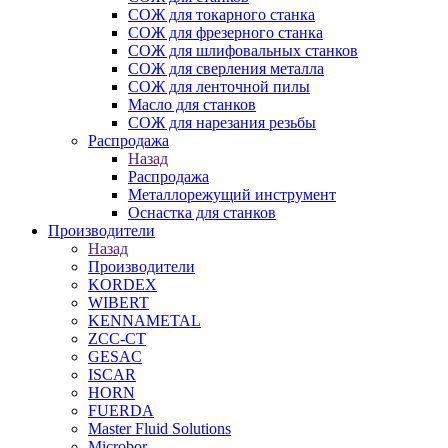
СОЖ для токарного станка
СОЖ для фрезерного станка
СОЖ для шлифовальных станков
СОЖ для сверления металла
СОЖ для ленточной пилы
Масло для станков
СОЖ для нарезания резьбы
Распродажа
Назад
Распродажа
Металлорежущий инструмент
Оснастка для станков
Производители
Назад
Производители
KORDEX
WIBERT
KENNAMETAL
ZCC-CT
GESAC
ISCAR
HORN
FUERDA
Master Fluid Solutions
Microbor