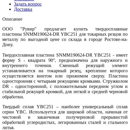
Задать вопрос
Доставка
Описание
ООО "Рувир" предлагает купить твердосплавные
пластины SNMM190624-DR YBC251 для токарных резцов по
металлу по выгодной цене со склада в городе Ростове-на-
Дону.
Твердосплавная пластина SNMM190624-DR YBC251 - имеет
форму S - квадрата 90°, предназначена для наружного и
внутреннего точения. Сменный режущий элемент
устанавливается на токарный резец, крепление которого
осуществляется винтом или прижимом сверху. Пластина
односторонняя с четырьмя режущими кромками. Стружколом
DR - односторонний, с положительным передним углом и
стабильной режущей кромкой, для легкой и средней черновой
обработки.
Твердый сплав YBC251 – наиболее универсальный сплав
серии YBC. Используется для широкой области, начиная от
чистовой и заканчивая получерновой прерывистой
обработкой углеродистых, легированных сталей и стального
литья.