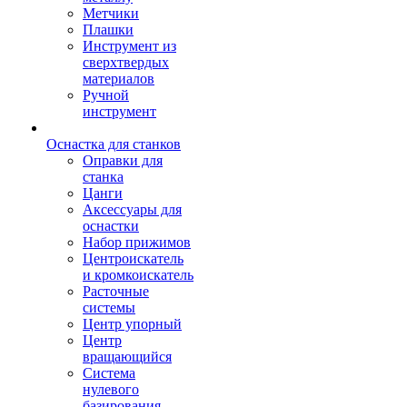
Метчики
Плашки
Инструмент из
сверхтвердых
материалов
Ручной
инструмент
Оснастка для станков
Оправки для
станка
Цанги
Аксессуары для
оснастки
Набор прижимов
Центроискатель
и кромкоискатель
Расточные
системы
Центр упорный
Центр
вращающийся
Система
нулевого
базирования