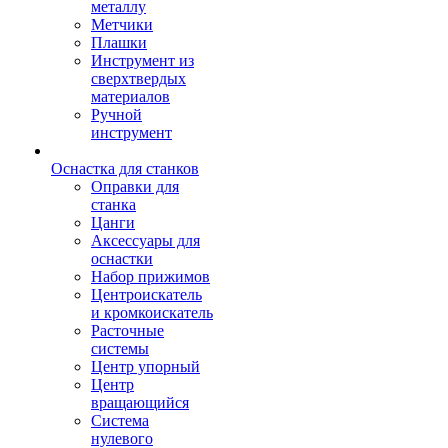
металлу
Метчики
Плашки
Инструмент из
сверхтвердых
материалов
Ручной
инструмент
Оснастка для станков
Оправки для
станка
Цанги
Аксессуары для
оснастки
Набор прижимов
Центроискатель
и кромкоискатель
Расточные
системы
Центр упорный
Центр
вращающийся
Система
нулевого