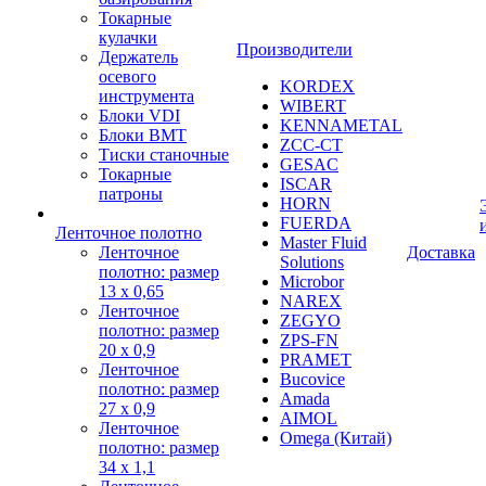
Токарные
кулачки
Производители
Держатель
осевого
KORDEX
инструмента
WIBERT
Блоки VDI
KENNAMETAL
Блоки BMT
ZCC-CT
Тиски станочные
GESAC
Токарные
ISCAR
патроны
HORN
FUERDA
Ленточное полотно
Master Fluid
Ленточное
Доставка
Solutions
полотно: размер
Microbor
13 х 0,65
NAREX
Ленточное
ZEGYO
полотно: размер
ZPS-FN
20 х 0,9
PRAMET
Ленточное
Bucovice
полотно: размер
Amada
27 х 0,9
AIMOL
Ленточное
Omega (Китай)
полотно: размер
34 х 1,1