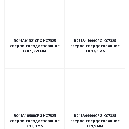
B041A01321CPG KC7325
B051A14000CPG KC7325
сверло твердосплавное
сверло твердосплавное
D = 1,321 мм
D = 14,0 мм
B041A10900CPG KC7325
B041A09900CPG KC7325
сверло твердосплавное
сверло твердосплавное
D 10,9 мм
D 9,9 мм