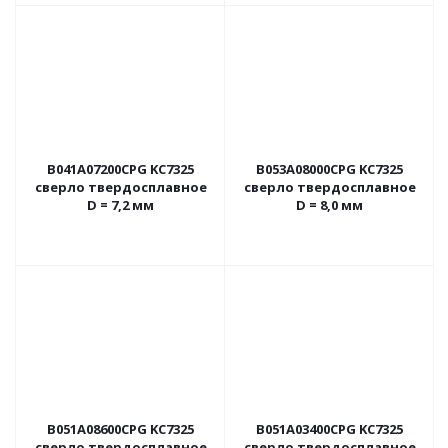
B041A07200CPG KC7325
B053A08000CPG KC7325
сверло твердосплавное
сверло твердосплавное
D = 7,2 мм
D = 8,0 мм
B051A08600CPG KC7325
B051A03400CPG KC7325
сверло твердосплавное
сверло твердосплавное