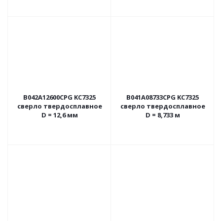
B042A12600CPG KC7325
B041A08733CPG KC7325
сверло твердосплавное
сверло твердосплавное
D = 12,6 мм
D = 8,733 м