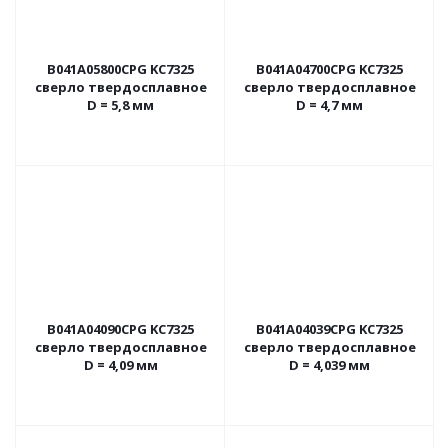
B041A05800CPG KC7325
B041A04700CPG KC7325
сверло твердосплавное
сверло твердосплавное
D = 5,8 мм
D = 4,7 мм
B041A04090CPG KC7325
B041A04039CPG KC7325
сверло твердосплавное
сверло твердосплавное
D = 4,09 мм
D = 4,039 мм