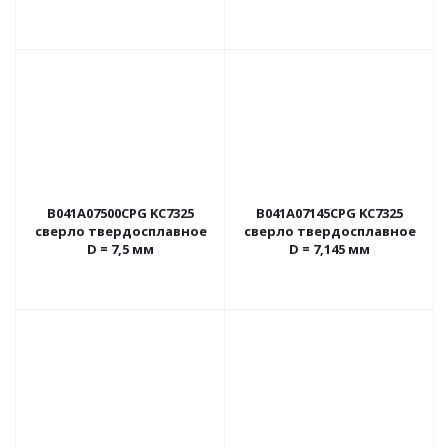
B041A07500CPG KC7325
B041A07145CPG KC7325
сверло твердосплавное
сверло твердосплавное
D = 7,5 мм
D = 7,145 мм