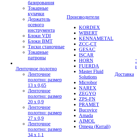
базирования
Токарные
кулачки
Производители
Держатель
осевого
KORDEX
инструмента
WIBERT
Блоки VDI
KENNAMETAL
Блоки BMT
ZCC-CT
Тиски станочные
GESAC
Токарные
ISCAR
патроны
HORN
FUERDA
Ленточное полотно
Master Fluid
Ленточное
Доставка
Solutions
полотно: размер
Microbor
13 х 0,65
NAREX
Ленточное
ZEGYO
полотно: размер
ZPS-FN
20 х 0,9
PRAMET
Ленточное
Bucovice
полотно: размер
Amada
27 х 0,9
AIMOL
Ленточное
Omega (Китай)
полотно: размер
34 х 1,1