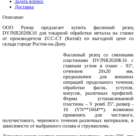
Задать вопрос
Доставка
Описание
ООО Рувир предлагает купить фасонный резец
DVJNR2020K16 для токарной обработки металла на станке
от производителя ZCC-CT (Китай) по выгодной цене со
склада городе Ростов-на-Дону.
Фасонный резец со сменными
пластинами DVJNR2020K16 с
главным углом в плане - 93°,
сечением 20х20 мм,
предназначен для внешних
операций продольного точения,
обработки фасок, уступов,
конусов, различных профилей.
Форма устанавливаемой
пластины – V ромб 35°, размер -
16 (VN**1604**), возможно
применять для чистового,
получистового, чернового точения различных материалов, в
зависимости от выбранного сплава и стружколома.