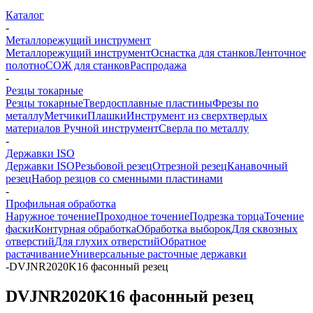
Каталог
-
Металлорежущий инструмент
Металлорежущий инструмент
Оснастка для станков
Ленточное
полотно
СОЖ для станков
Распродажа
-
Резцы токарные
Резцы токарные
Твердосплавные пластины
Фрезы по
металлу
Метчики
Плашки
Инструмент из сверхтвердых
материалов
Ручной инструмент
Сверла по металлу
-
Державки ISO
Державки ISO
Резьбовой резец
Отрезной резец
Канавочный
резец
Набор резцов со сменными пластинами
-
Профильная обработка
Наружное точение
Проходное точение
Подрезка торца
Точение
фаски
Контурная обработка
Обработка выборок
Для сквозных
отверстий
Для глухих отверстий
Обратное
растачивание
Универсальные расточные державки
-
DVJNR2020K16 фасонный резец
DVJNR2020K16 фасонный резец