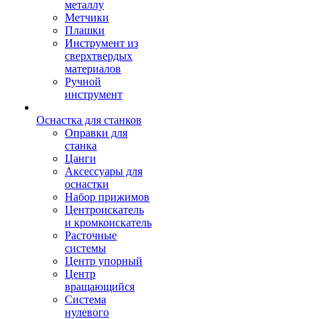
металлу
Метчики
Плашки
Инструмент из
сверхтвердых
материалов
Ручной
инструмент
Оснастка для станков
Оправки для
станка
Цанги
Аксессуары для
оснастки
Набор прижимов
Центроискатель
и кромкоискатель
Расточные
системы
Центр упорный
Центр
вращающийся
Система
нулевого