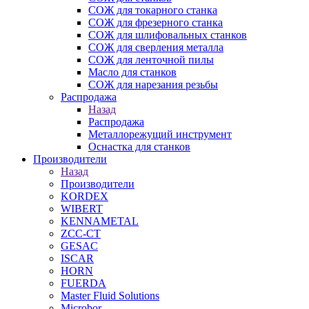
СОЖ для токарного станка
СОЖ для фрезерного станка
СОЖ для шлифовальных станков
СОЖ для сверления металла
СОЖ для ленточной пилы
Масло для станков
СОЖ для нарезания резьбы
Распродажа
Назад
Распродажа
Металлорежущий инструмент
Оснастка для станков
Производители
Назад
Производители
KORDEX
WIBERT
KENNAMETAL
ZCC-CT
GESAC
ISCAR
HORN
FUERDA
Master Fluid Solutions
Microbor