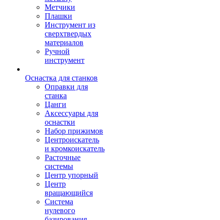
Метчики
Плашки
Инструмент из
сверхтвердых
материалов
Ручной
инструмент
Оснастка для станков
Оправки для
станка
Цанги
Аксессуары для
оснастки
Набор прижимов
Центроискатель
и кромкоискатель
Расточные
системы
Центр упорный
Центр
вращающийся
Система
нулевого
базирования