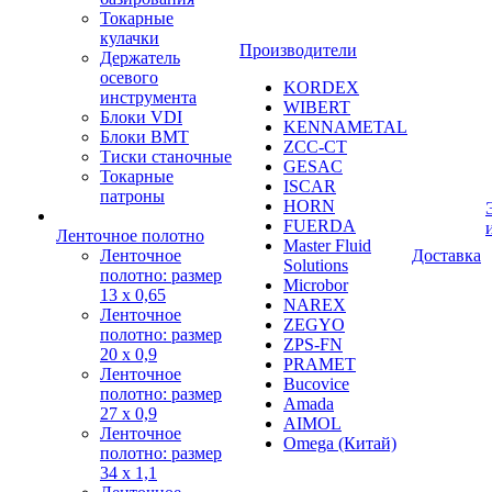
Токарные
кулачки
Производители
Держатель
осевого
KORDEX
инструмента
WIBERT
Блоки VDI
KENNAMETAL
Блоки BMT
ZCC-CT
Тиски станочные
GESAC
Токарные
ISCAR
патроны
HORN
FUERDA
Ленточное полотно
Master Fluid
Ленточное
Доставка
Solutions
полотно: размер
Microbor
13 х 0,65
NAREX
Ленточное
ZEGYO
полотно: размер
ZPS-FN
20 х 0,9
PRAMET
Ленточное
Bucovice
полотно: размер
Amada
27 х 0,9
AIMOL
Ленточное
Omega (Китай)
полотно: размер
34 х 1,1