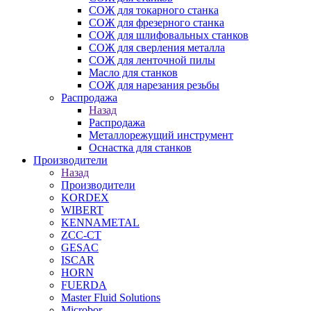
СОЖ для токарного станка
СОЖ для фрезерного станка
СОЖ для шлифовальных станков
СОЖ для сверления металла
СОЖ для ленточной пилы
Масло для станков
СОЖ для нарезания резьбы
Распродажа
Назад
Распродажа
Металлорежущий инструмент
Оснастка для станков
Производители
Назад
Производители
KORDEX
WIBERT
KENNAMETAL
ZCC-CT
GESAC
ISCAR
HORN
FUERDA
Master Fluid Solutions
Microbor