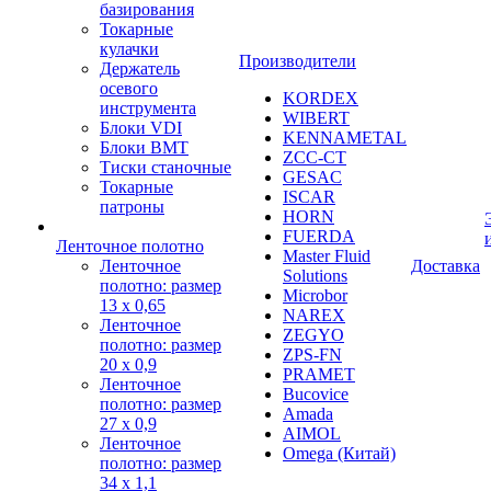
базирования
Токарные
кулачки
Производители
Держатель
осевого
KORDEX
инструмента
WIBERT
Блоки VDI
KENNAMETAL
Блоки BMT
ZCC-CT
Тиски станочные
GESAC
Токарные
ISCAR
патроны
HORN
FUERDA
Ленточное полотно
Master Fluid
Ленточное
Доставка
Solutions
полотно: размер
Microbor
13 х 0,65
NAREX
Ленточное
ZEGYO
полотно: размер
ZPS-FN
20 х 0,9
PRAMET
Ленточное
Bucovice
полотно: размер
Amada
27 х 0,9
AIMOL
Ленточное
Omega (Китай)
полотно: размер
34 х 1,1