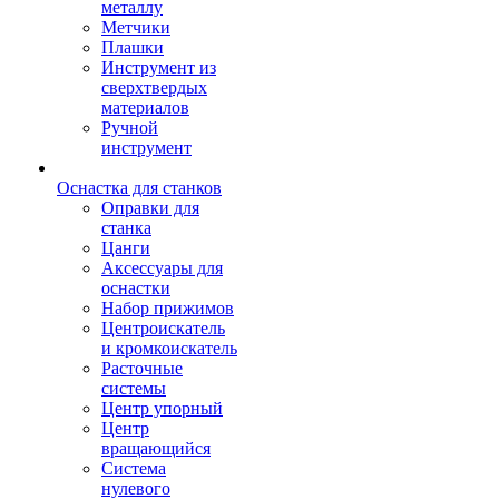
металлу
Метчики
Плашки
Инструмент из
сверхтвердых
материалов
Ручной
инструмент
Оснастка для станков
Оправки для
станка
Цанги
Аксессуары для
оснастки
Набор прижимов
Центроискатель
и кромкоискатель
Расточные
системы
Центр упорный
Центр
вращающийся
Система
нулевого