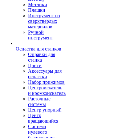
Метчики
Плашки
Инструмент из
сверхтвердых
материалов
Ручной
инструмент
Оснастка для станков
Оправки для
станка
Цанги
Аксессуары для
оснастки
Набор прижимов
Центроискатель
и кромкоискатель
Расточные
системы
Центр упорный
Центр
вращающийся
Система
нулевого
базирования