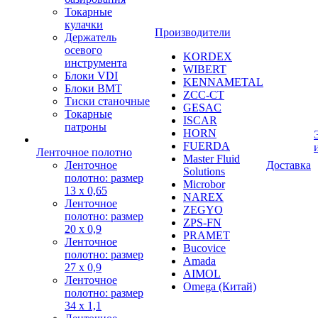
Токарные
кулачки
Производители
Держатель
осевого
KORDEX
инструмента
WIBERT
Блоки VDI
KENNAMETAL
Блоки BMT
ZCC-CT
Тиски станочные
GESAC
Токарные
ISCAR
патроны
HORN
FUERDA
Ленточное полотно
Master Fluid
Ленточное
Доставка
Solutions
полотно: размер
Microbor
13 х 0,65
NAREX
Ленточное
ZEGYO
полотно: размер
ZPS-FN
20 х 0,9
PRAMET
Ленточное
Bucovice
полотно: размер
Amada
27 х 0,9
AIMOL
Ленточное
Omega (Китай)
полотно: размер
34 х 1,1